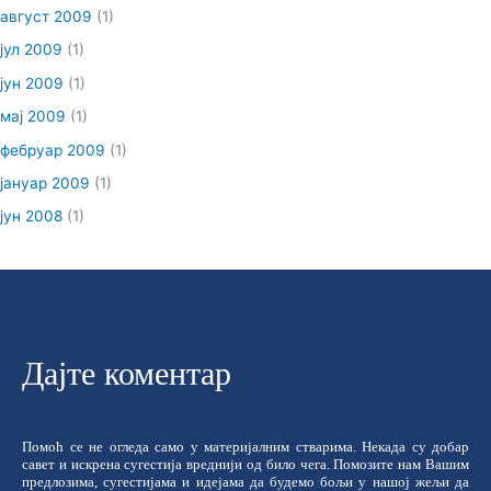
август 2009
(1)
јул 2009
(1)
јун 2009
(1)
мај 2009
(1)
фебруар 2009
(1)
јануар 2009
(1)
јун 2008
(1)
Дајте коментар
Помоћ се не огледа само у материјалним стварима. Некада су добар
савет и искрена сугестија вреднији од било чега. Помозите нам Вашим
предлозима, сугестијама и идејама да будемо бољи у нашој жељи да