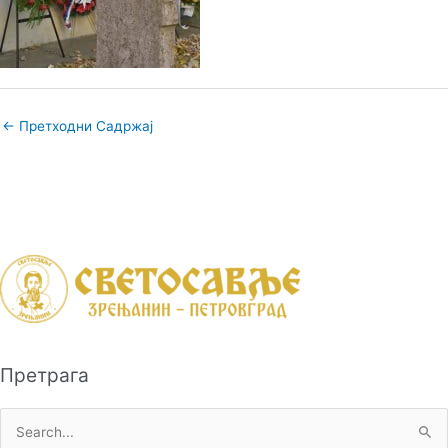
←
Претходни Садржај
Претрага
П