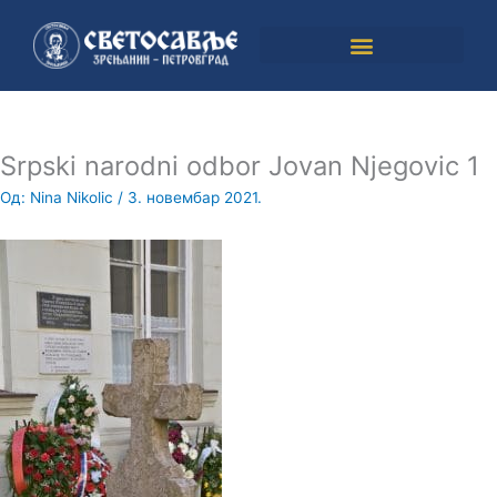
Пређи
на
садржај
Srpski narodni odbor Jovan Njegovic 1
Од:
Nina Nikolic
/
3. новембар 2021.