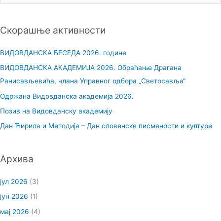
р
е
Скорашње активности
т
р
ВИДОВДАНСКА БЕСЕДА 2026. године
а
ВИДОВДАНСКА АКАДЕМИЈА 2026. Обраћање Драгана
г
Ранисављевића, члана Управног одбора „Светосавља“
а
Одржана Видовданска академија 2026.
з
Позив на Видовданску академију
а
Дан Ћирила и Методија – Дан словенске писмености и културе
:
Архива
јул 2026
(3)
јун 2026
(1)
мај 2026
(4)