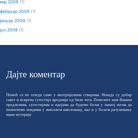
мај 2009
(1)
фебруар 2009
(1)
јануар 2009
(1)
јун 2008
(1)
Дајте коментар
Помоћ се не огледа само у материјалним стварима. Некада су добар
савет и искрена сугестија вреднији од било чега. Помозите нам Вашим
предлозима, сугестијама и идејама да будемо бољи у нашој жељи да
помогнемо младима у њиховом школовању, као и у бољем разумевању
наше историје.