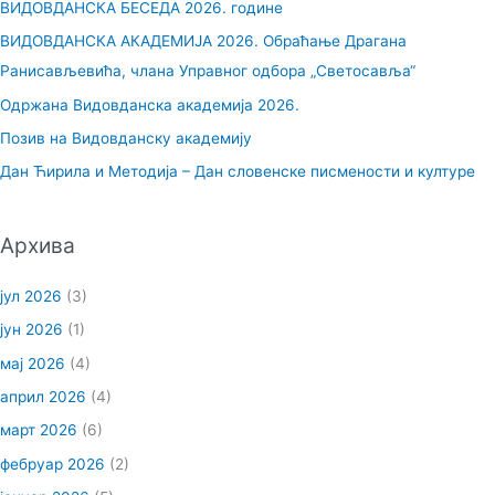
ВИДОВДАНСКА БЕСЕДА 2026. године
а
ВИДОВДАНСКА АКАДЕМИЈА 2026. Обраћање Драгана
г
Ранисављевића, члана Управног одбора „Светосавља“
а
Одржана Видовданска академија 2026.
з
Позив на Видовданску академију
а
Дан Ћирила и Методија – Дан словенске писмености и културе
:
Архива
јул 2026
(3)
јун 2026
(1)
мај 2026
(4)
април 2026
(4)
март 2026
(6)
фебруар 2026
(2)