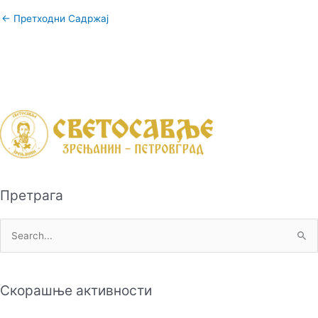
←
Претходни Садржај
Претрага
П
р
е
Скорашње активности
т
р