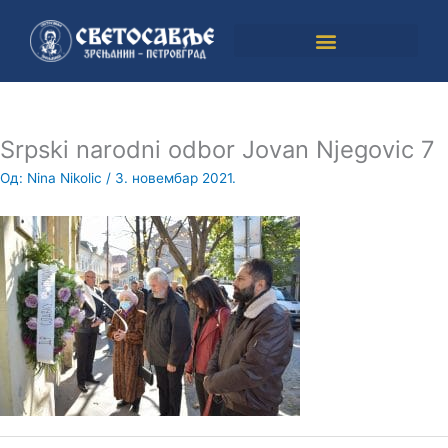
Пређи
на
садржај
Srpski narodni odbor Jovan Njegovic 7
Од:
Nina Nikolic
/
3. новембар 2021.