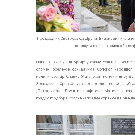
Председник Светосавља Драган Видаковић и члано
полажу венац на спомен обележ
Након служења литургије у храму Успења Пресвете 
спомен обележје оснивачима Српског народног
политичара др Славка Жупанског, положили су вен
Зрењанина, Српског државотворног покрета „Све
„Петровград“, Друштва пријатеља Матице српске 
градских одбора Српске напредне странке и Нове де