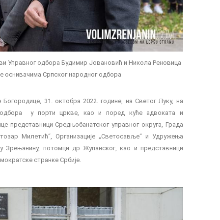
ви Управног одбора Будимир Јовановић и Никола Реновица
је оснивачима Српског народног одбора
Богородице, 31. октобра 2022. године, на Светог Луку, на
 одбора у порти цркве, као и поред куће адвоката и
це представници Средњобанатског управног округа, Града
тозар Милетић“, Организације „Светосавље“ и Удружења
у Зрењанину, потомци др Жупанског, као и представници
мократске странке Србије.