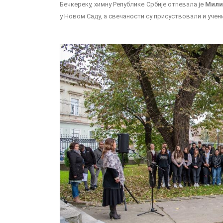
Бечкереку, химну Републике Србије отпевала је
Мили
у Новом Саду, а свечаности су присуствовали и учен