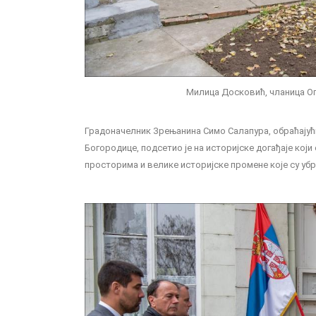
Милица Досковић, чланица Оп
Градоначелник Зрењанина Симо Салапура, обраћајућ
Богородице, подсетио је на историјске догађаје који
просторима и велике историјске промене које су уб