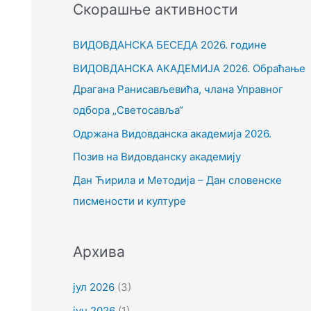
Скорашње активности
т
р
ВИДОВДАНСКА БЕСЕДА 2026. године
а
ВИДОВДАНСКА АКАДЕМИЈА 2026. Обраћање
г
Драгана Ранисављевића, члана Управног
а
одбора „Светосавља“
з
Одржана Видовданска академија 2026.
а
Позив на Видовданску академију
:
Дан Ћирила и Методија – Дан словенске
писмености и културе
Архива
јул 2026
(3)
јун 2026
(1)