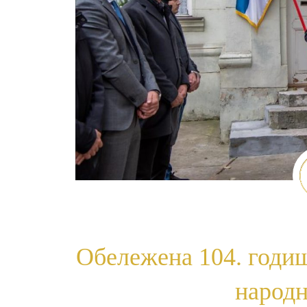
Обележена 104. годи
народн