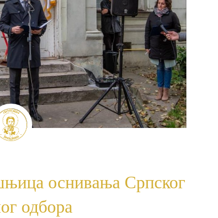
шњица оснивања Српског
ог одбора