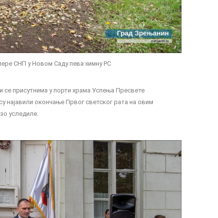
ере СНП у Новом Саду пева химну РС
и се присутнима у порти храма Успења Пресвете
 су најавили окончање Првог светског рата на овим
рзо уследиле.