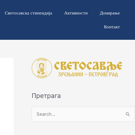
Светосавска стипендија
Активности
Донирање
Контакт
Претрага
П
р
е