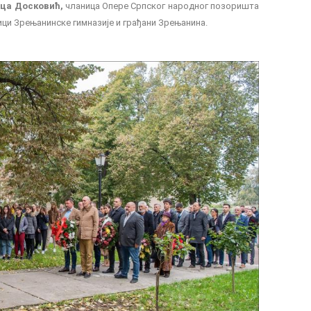
ца Досковић
,
чланица Опере Српског народног позоришта
ици Зрењанинске гимназије и грађани Зрењанина.