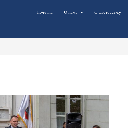
Почетна
О нама
О Светосављу