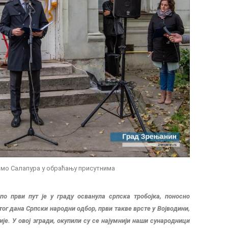
мо Салапура у обраћању присутнима
по први пут је у граду осванула српска тробојка, поносно
тог дана Српски народни одбор, први такве врсте у Војводини,
ије. У овој згради, окупили су се најумнији наши сународници