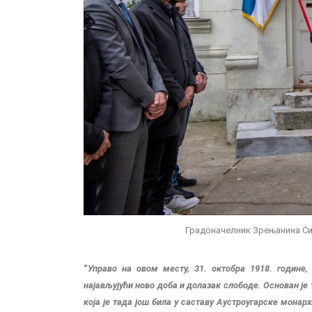
Градоначелник Зрењанина Си
“
Управо на овом месту, 31. октобра 1918. године, 
најављујући ново доба и долазак слободе
.
Основан је 
која је тада још била у саставу Аустроугарске монарх