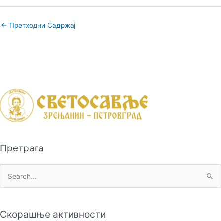
←
Претходни Садржај
Претрага
П
р
е
Скорашње активности
т