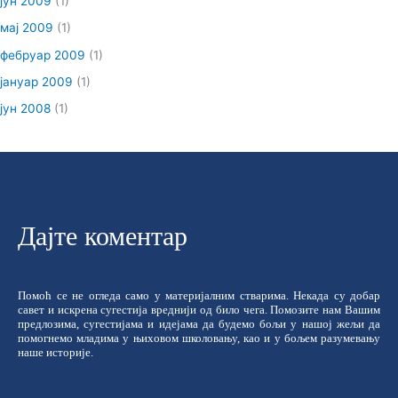
јун 2009
(1)
мај 2009
(1)
фебруар 2009
(1)
јануар 2009
(1)
јун 2008
(1)
Дајте коментар
Помоћ се не огледа само у материјалним стварима. Некада су добар
савет и искрена сугестија вреднији од било чега. Помозите нам Вашим
предлозима, сугестијама и идејама да будемо бољи у нашој жељи да
помогнемо младима у њиховом школовању, као и у бољем разумевању
наше историје.