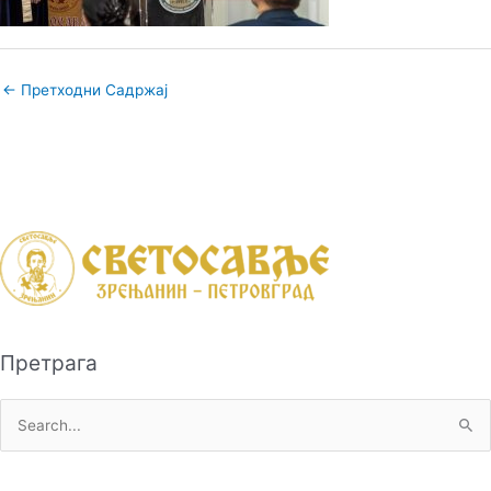
←
Претходни Садржај
Претрага
П
р
е