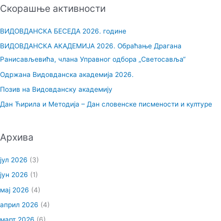
Скорашње активности
т
р
ВИДОВДАНСКА БЕСЕДА 2026. године
а
ВИДОВДАНСКА АКАДЕМИЈА 2026. Обраћање Драгана
г
Ранисављевића, члана Управног одбора „Светосавља“
а
Одржана Видовданска академија 2026.
з
Позив на Видовданску академију
а
Дан Ћирила и Методија – Дан словенске писмености и културе
:
Архива
јул 2026
(3)
јун 2026
(1)
мај 2026
(4)
април 2026
(4)
март 2026
(6)