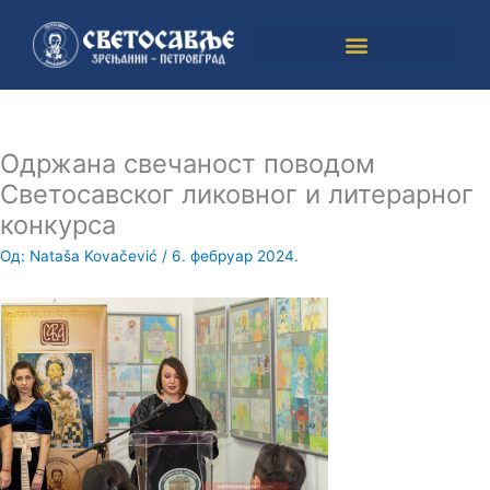
Пређи
на
садржај
Одржана свечаност поводом
Светосавског ликовног и литерарног
конкурса
Од:
Nataša Kovačević
/
6. фебруар 2024.