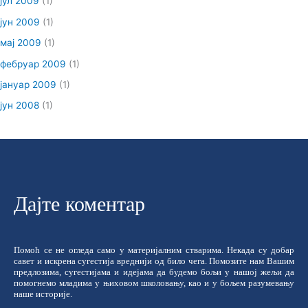
јул 2009
(1)
јун 2009
(1)
мај 2009
(1)
фебруар 2009
(1)
јануар 2009
(1)
јун 2008
(1)
Дајте коментар
Помоћ се не огледа само у материјалним стварима. Некада су добар
савет и искрена сугестија вреднији од било чега. Помозите нам Вашим
предлозима, сугестијама и идејама да будемо бољи у нашој жељи да
помогнемо младима у њиховом школовању, као и у бољем разумевању
наше историје.