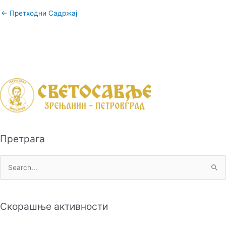
←
Претходни Садржај
Претрага
П
р
е
Скорашње активности
т
р