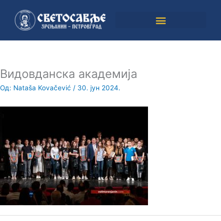
Пређи
на
садржај
Видовданска академија
Од:
Nataša Kovačević
/
30. јун 2024.