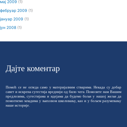
мај 2009
(1)
фебруар 2009
(1)
јануар 2009
(1)
јун 2008
(1)
Дајте коментар
Помоћ се не огледа само у материјалним стварима. Некада су добар
савет и искрена сугестија вреднији од било чега. Помозите нам Вашим
предлозима, сугестијама и идејама да будемо бољи у нашој жељи да
помогнемо младима у њиховом школовању, као и у бољем разумевању
наше историје.