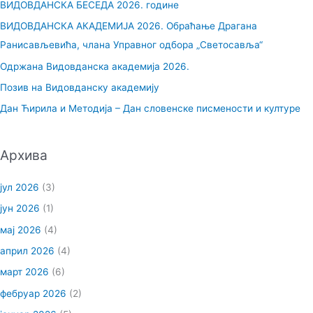
ВИДОВДАНСКА БЕСЕДА 2026. године
а
ВИДОВДАНСКА АКАДЕМИЈА 2026. Обраћање Драгана
г
Ранисављевића, члана Управног одбора „Светосавља“
а
Одржана Видовданска академија 2026.
з
Позив на Видовданску академију
а
Дан Ћирила и Методија – Дан словенске писмености и културе
:
Архива
јул 2026
(3)
јун 2026
(1)
мај 2026
(4)
април 2026
(4)
март 2026
(6)
фебруар 2026
(2)