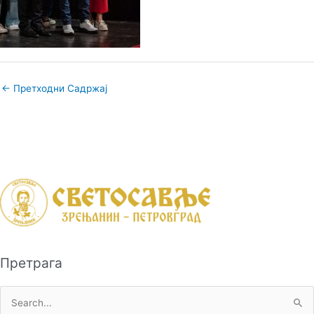
←
Претходни Садржај
Претрага
П