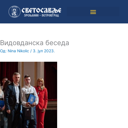
Пређи
на
садржај
Видовданска беседа
Од:
Nina Nikolic
/
3. јул 2023.