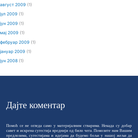
август 2009
(1)
јул 2009
(1)
јун 2009
(1)
мај 2009
(1)
фебруар 2009
(1)
јануар 2009
(1)
јун 2008
(1)
Дајте коментар
Помоћ се не огледа само у материјалним стварима. Некада су добар
савет и искрена сугестија вреднији од било чега. Помозите нам Вашим
предлозима, сугестијама и идејама да будемо бољи у нашој жељи да