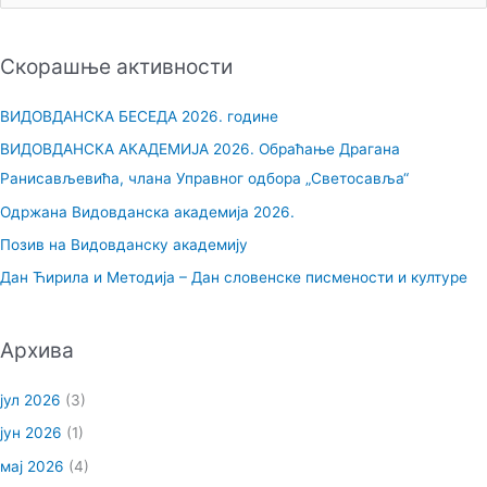
р
е
Скорашње активности
т
р
ВИДОВДАНСКА БЕСЕДА 2026. године
а
ВИДОВДАНСКА АКАДЕМИЈА 2026. Обраћање Драгана
г
Ранисављевића, члана Управног одбора „Светосавља“
а
Одржана Видовданска академија 2026.
з
Позив на Видовданску академију
а
Дан Ћирила и Методија – Дан словенске писмености и културе
:
Архива
јул 2026
(3)
јун 2026
(1)
мај 2026
(4)