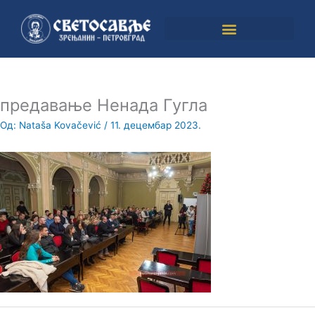
Пређи
на
садржај
предавање Ненада Гугла
Од:
Nataša Kovačević
/
11. децембар 2023.