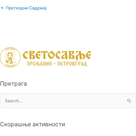
←
Претходни Садржај
Претрага
П
р
е
Скорашње активности
т
р