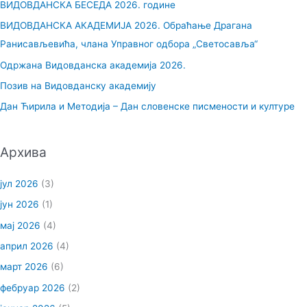
ВИДОВДАНСКА БЕСЕДА 2026. године
а
ВИДОВДАНСКА АКАДЕМИЈА 2026. Обраћање Драгана
г
Ранисављевића, члана Управног одбора „Светосавља“
а
Одржана Видовданска академија 2026.
з
Позив на Видовданску академију
а
Дан Ћирила и Методија – Дан словенске писмености и културе
:
Архива
јул 2026
(3)
јун 2026
(1)
мај 2026
(4)
април 2026
(4)
март 2026
(6)
фебруар 2026
(2)