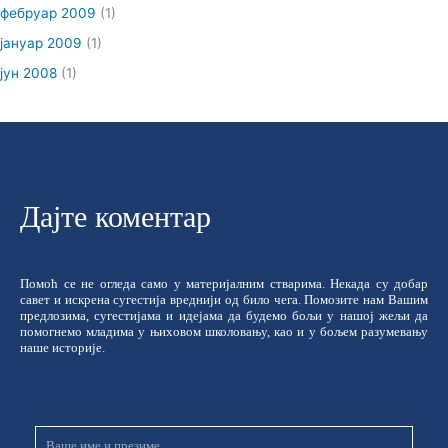
фебруар 2009
(1)
јануар 2009
(1)
јун 2008
(1)
Дајте коментар
Помоћ се не огледа само у материјалним стварима. Некада су добар
савет и искрена сугестија вреднији од било чега. Помозите нам Вашим
предлозима, сугестијама и идејама да будемо бољи у нашој жељи да
помогнемо младима у њиховом школовању, као и у бољем разумевању
наше историје.
Име