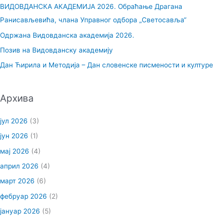
ВИДОВДАНСКА АКАДЕМИЈА 2026. Обраћање Драгана
г
Ранисављевића, члана Управног одбора „Светосавља“
а
Одржана Видовданска академија 2026.
з
Позив на Видовданску академију
а
Дан Ћирила и Методија – Дан словенске писмености и културе
:
Архива
јул 2026
(3)
јун 2026
(1)
мај 2026
(4)
април 2026
(4)
март 2026
(6)
фебруар 2026
(2)
јануар 2026
(5)