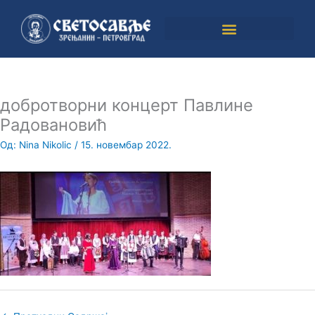
Пређи
на
садржај
добротворни концерт Павлине
Радовановић
Од:
Nina Nikolic
/
15. новембар 2022.