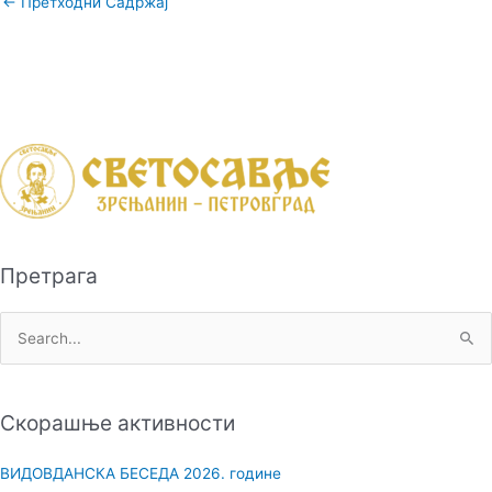
←
Претходни Садржај
Претрага
П
р
е
Скорашње активности
т
р
ВИДОВДАНСКА БЕСЕДА 2026. године
а