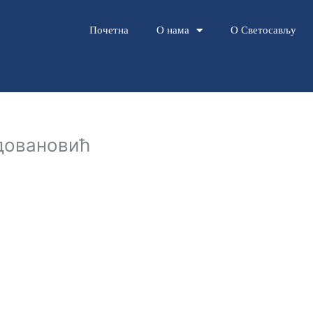
Почетна
О нама
О Светосављу
довановић