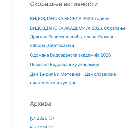
Скорашње активности
т
р
ВИДОВДАНСКА БЕСЕДА 2026. године
а
ВИДОВДАНСКА АКАДЕМИЈА 2026. Обраћање
г
Драгана Ранисављевића, члана Управног
а
одбора „Светосавља“
з
Одржана Видовданска академија 2026.
а
Позив на Видовданску академију
:
Дан Ћирила и Методија – Дан словенске
писмености и културе
Архива
јул 2026
(3)
јун 2026
(1)