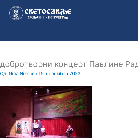
Пређи
на
садржај
добротворни концерт Павлине Ра
Од:
Nina Nikolic
/
15. новембар 2022.