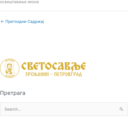
освештавање икона
←
Претходни Садржај
Претрага
П
р
е