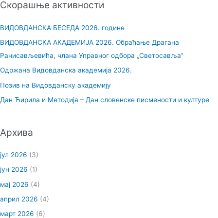
Скорашње активности
т
р
ВИДОВДАНСКА БЕСЕДА 2026. године
а
ВИДОВДАНСКА АКАДЕМИЈА 2026. Обраћање Драгана
г
Ранисављевића, члана Управног одбора „Светосавља“
а
Одржана Видовданска академија 2026.
з
Позив на Видовданску академију
а
Дан Ћирила и Методија – Дан словенске писмености и културе
:
Архива
јул 2026
(3)
јун 2026
(1)
мај 2026
(4)
април 2026
(4)
март 2026
(6)