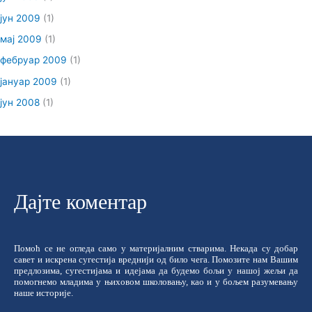
јун 2009
(1)
мај 2009
(1)
фебруар 2009
(1)
јануар 2009
(1)
јун 2008
(1)
Дајте коментар
Помоћ се не огледа само у материјалним стварима. Некада су добар
савет и искрена сугестија вреднији од било чега. Помозите нам Вашим
предлозима, сугестијама и идејама да будемо бољи у нашој жељи да
помогнемо младима у њиховом школовању, као и у бољем разумевању
наше историје.