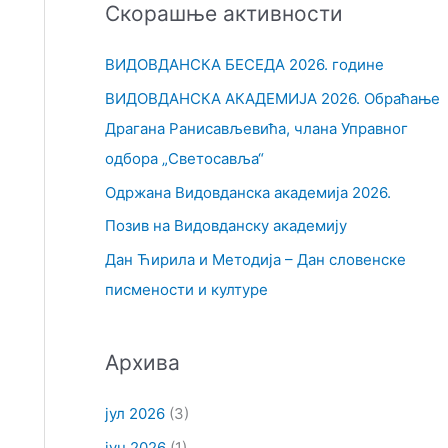
Скорашње активности
т
р
ВИДОВДАНСКА БЕСЕДА 2026. године
а
ВИДОВДАНСКА АКАДЕМИЈА 2026. Обраћање
г
Драгана Ранисављевића, члана Управног
а
одбора „Светосавља“
з
Одржана Видовданска академија 2026.
а
Позив на Видовданску академију
:
Дан Ћирила и Методија – Дан словенске
писмености и културе
Архива
јул 2026
(3)
јун 2026
(1)