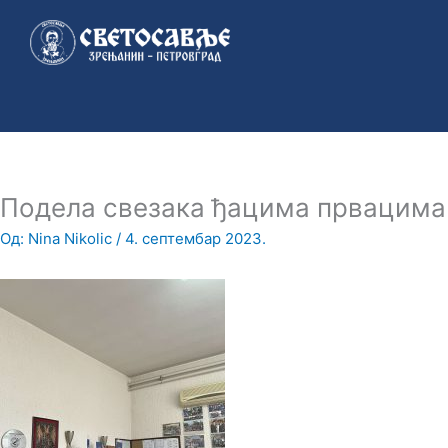
Пређи
на
садржај
Подела свезака ђацима првацима
Од:
Nina Nikolic
/
4. септембар 2023.