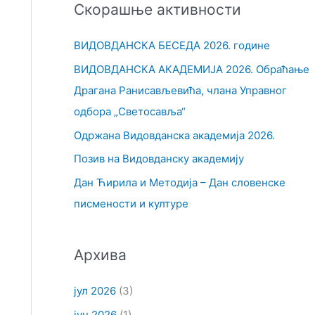
Скорашње активности
т
р
ВИДОВДАНСКА БЕСЕДА 2026. године
а
ВИДОВДАНСКА АКАДЕМИЈА 2026. Обраћање
г
Драгана Ранисављевића, члана Управног
а
одбора „Светосавља“
з
Одржана Видовданска академија 2026.
а
Позив на Видовданску академију
:
Дан Ћирила и Методија – Дан словенске
писмености и културе
Архива
јул 2026
(3)
јун 2026
(1)