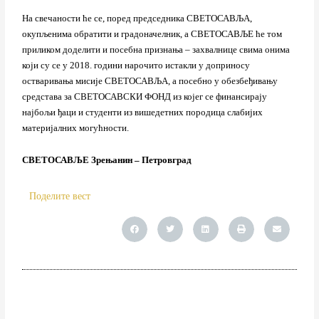
На свечаности ће се, поред председника СВЕТОСАВЉА,
окупљенима обратити и градоначелник, а СВЕТОСАВЉЕ ће том
приликом доделити и посебна признања – захвалнице свима онима
који су се у 2018. години нарочито истакли у доприносу
остваривања мисије СВЕТОСАВЉА, а посебно у обезбеђивању
средстава за СВЕТОСАВСКИ ФОНД из којег се финансирају
најбољи ђаци и студенти из вишедетних породица слабијих
материјалних могућности.
СВЕТОСАВЉЕ Зрењанин – Петровград
Поделите вест