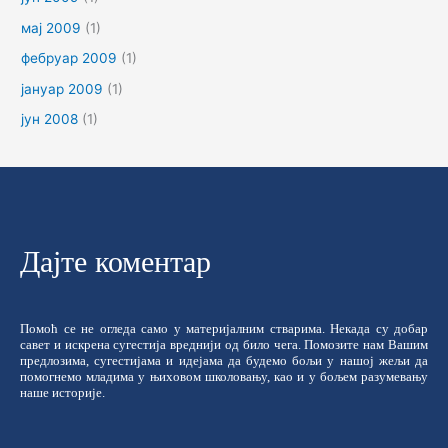
мај 2009
(1)
фебруар 2009
(1)
јануар 2009
(1)
јун 2008
(1)
Дајте коментар
Помоћ се не огледа само у материјалним стварима. Некада су добар
савет и искрена сугестија вреднији од било чега. Помозите нам Вашим
предлозима, сугестијама и идејама да будемо бољи у нашој жељи да
помогнемо младима у њиховом школовању, као и у бољем разумевању
наше историје.