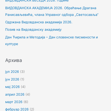
ВИДОВДАНСКА БЕСЕДА 2026. године
а
ВИДОВДАНСКА АКАДЕМИЈА 2026. Обраћање Драгана
г
Ранисављевића, члана Управног одбора „Светосавља“
а
Одржана Видовданска академија 2026.
з
Позив на Видовданску академију
а
Дан Ћирила и Методија – Дан словенске писмености и
:
културе
Архива
јул 2026
(3)
јун 2026
(1)
мај 2026
(4)
април 2026
(4)
март 2026
(6)
фебруар 2026
(2)