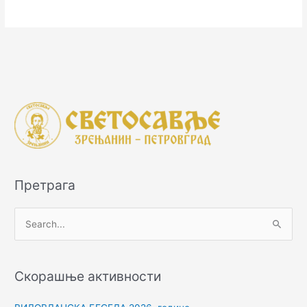
Претрага
П
р
е
Скорашње активности
т
р