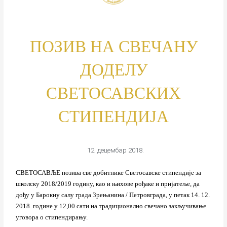
ПОЗИВ НА СВЕЧАНУ
ДОДЕЛУ
СВЕТОСАВСКИХ
СТИПЕНДИЈА
12. децембар 2018.
СВЕТОСАВЉЕ позива све добитнике Светосавске стипендије за
школску 2018/2019 годину, као и њихове рођаке и пријатеље, да
дођу у Барокну салу града Зрењанина / Петровграда, у петак 14. 12.
2018. године у 12,00 сати на традиционално свечано закључивање
уговора о стипендирању.