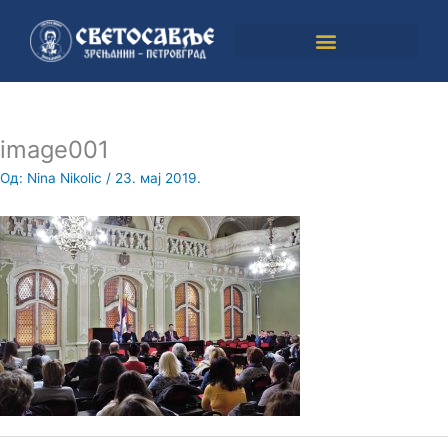
Пређи
на
садржај
image001
Од:
Nina Nikolic
/
23. мај 2019.