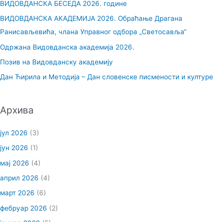
ВИДОВДАНСКА БЕСЕДА 2026. године
а
ВИДОВДАНСКА АКАДЕМИЈА 2026. Обраћање Драгана
г
Ранисављевића, члана Управног одбора „Светосавља“
а
Одржана Видовданска академија 2026.
з
Позив на Видовданску академију
а
Дан Ћирила и Методија – Дан словенске писмености и културе
:
Архива
јул 2026
(3)
јун 2026
(1)
мај 2026
(4)
април 2026
(4)
март 2026
(6)
фебруар 2026
(2)