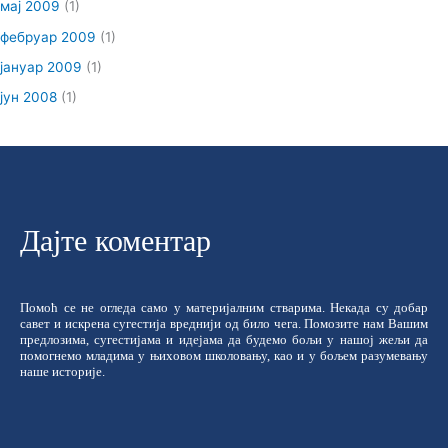
мај 2009
(1)
фебруар 2009
(1)
јануар 2009
(1)
јун 2008
(1)
Дајте коментар
Помоћ се не огледа само у материјалним стварима. Некада су добар
савет и искрена сугестија вреднији од било чега. Помозите нам Вашим
предлозима, сугестијама и идејама да будемо бољи у нашој жељи да
помогнемо младима у њиховом школовању, као и у бољем разумевању
наше историје.