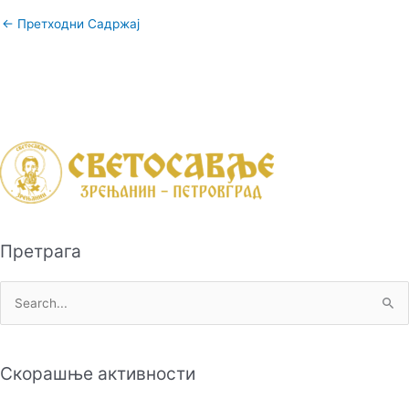
←
Претходни Садржај
Претрага
П
р
е
Скорашње активности
т
р