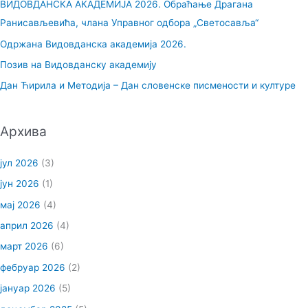
ВИДОВДАНСКА АКАДЕМИЈА 2026. Обраћање Драгана
г
Ранисављевића, члана Управног одбора „Светосавља“
а
Одржана Видовданска академија 2026.
з
Позив на Видовданску академију
а
Дан Ћирила и Методија – Дан словенске писмености и културе
:
Архива
јул 2026
(3)
јун 2026
(1)
мај 2026
(4)
април 2026
(4)
март 2026
(6)
фебруар 2026
(2)
јануар 2026
(5)