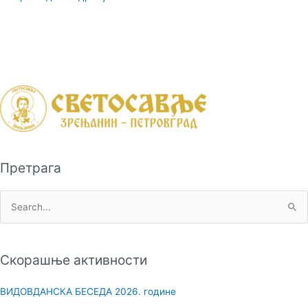
Претрага
П
р
е
Скорашње активности
т
р
ВИДОВДАНСКА БЕСЕДА 2026. године
а