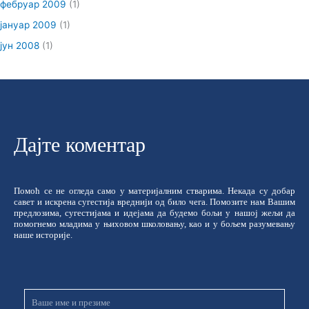
фебруар 2009
(1)
јануар 2009
(1)
јун 2008
(1)
Дајте коментар
Помоћ се не огледа само у материјалним стварима. Некада су добар
савет и искрена сугестија вреднији од било чега. Помозите нам Вашим
предлозима, сугестијама и идејама да будемо бољи у нашој жељи да
помогнемо младима у њиховом школовању, као и у бољем разумевању
наше историје.
Име