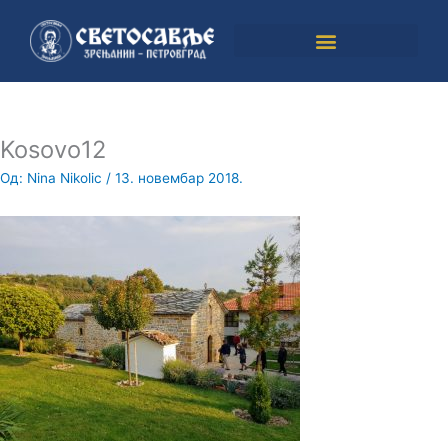
Пређи
на
садржај
Kosovo12
Од:
Nina Nikolic
/
13. новембар 2018.