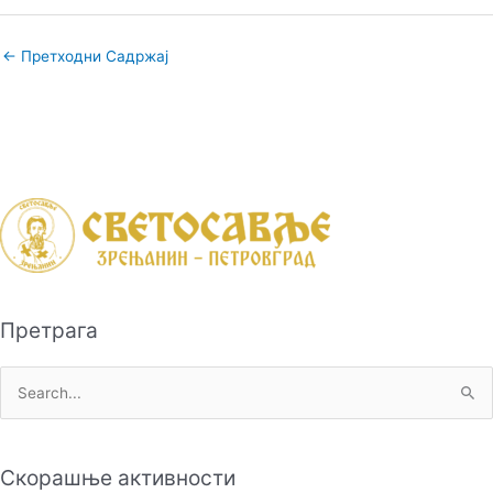
←
Претходни Садржај
Претрага
П
р
е
Скорашње активности
т