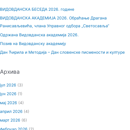
р
ВИДОВДАНСКА БЕСЕДА 2026. године
а
ВИДОВДАНСКА АКАДЕМИЈА 2026. Обраћање Драгана
г
Ранисављевића, члана Управног одбора „Светосавља“
а
Одржана Видовданска академија 2026.
з
Позив на Видовданску академију
а
Дан Ћирила и Методија – Дан словенске писмености и културе
:
Архива
јул 2026
(3)
јун 2026
(1)
мај 2026
(4)
април 2026
(4)
март 2026
(6)
фебруар 2026
(2)