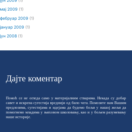
јун 2009
(1)
мај 2009
(1)
фебруар 2009
(1)
јануар 2009
(1)
јун 2008
(1)
Дајте коментар
Помоћ се не огледа само у материјалним стварима. Некада су добар
савет и искрена сугестија вреднији од било чега. Помозите нам Вашим
предлозима, сугестијама и идејама да будемо бољи у нашој жељи да
помогнемо младима у њиховом школовању, као и у бољем разумевању
наше историје.