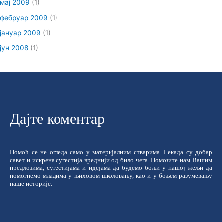
мај 2009
(1)
фебруар 2009
(1)
јануар 2009
(1)
јун 2008
(1)
Дајте коментар
Помоћ се не огледа само у материјалним стварима. Некада су добар
савет и искрена сугестија вреднији од било чега. Помозите нам Вашим
предлозима, сугестијама и идејама да будемо бољи у нашој жељи да
помогнемо младима у њиховом школовању, као и у бољем разумевању
наше историје.