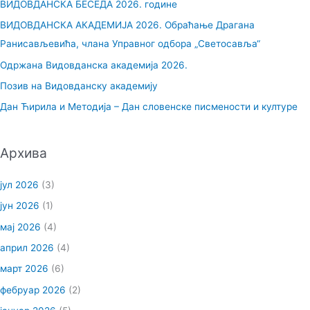
ВИДОВДАНСКА БЕСЕДА 2026. године
а
ВИДОВДАНСКА АКАДЕМИЈА 2026. Обраћање Драгана
г
Ранисављевића, члана Управног одбора „Светосавља“
а
Одржана Видовданска академија 2026.
з
Позив на Видовданску академију
а
Дан Ћирила и Методија – Дан словенске писмености и културе
:
Архива
јул 2026
(3)
јун 2026
(1)
мај 2026
(4)
април 2026
(4)
март 2026
(6)
фебруар 2026
(2)