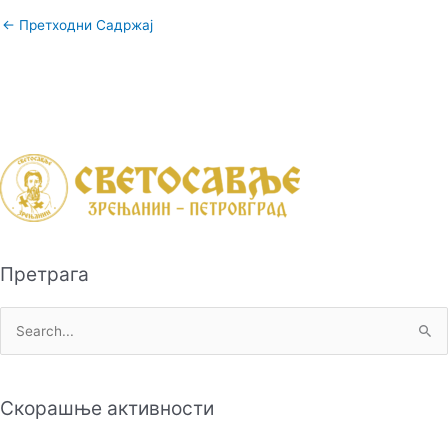
←
Претходни Садржај
Претрага
П
р
е
Скорашње активности
т
р