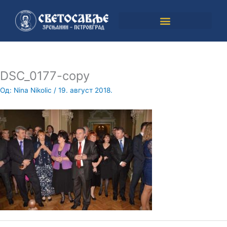
Пређи
на
садржај
DSC_0177-copy
Од:
Nina Nikolic
/
19. август 2018.