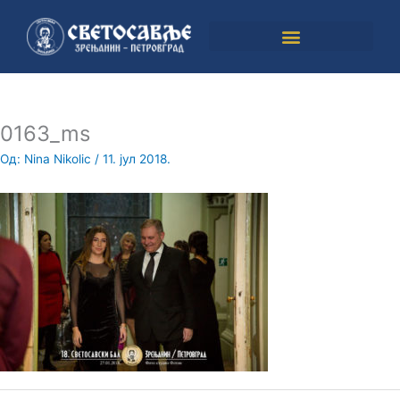
Пређи
на
садржај
0163_ms
Од:
Nina Nikolic
/
11. јул 2018.