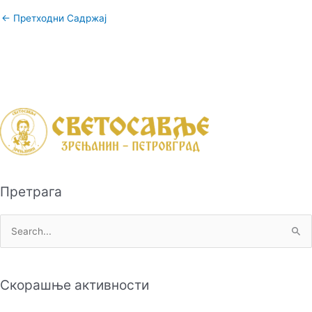
←
Претходни Садржај
Претрага
П
р
е
Скорашње активности
т
р