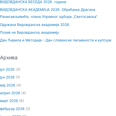
ВИДОВДАНСКА БЕСЕДА 2026. године
а
ВИДОВДАНСКА АКАДЕМИЈА 2026. Обраћање Драгана
г
Ранисављевића, члана Управног одбора „Светосавља“
а
Одржана Видовданска академија 2026.
з
Позив на Видовданску академију
а
Дан Ћирила и Методија – Дан словенске писмености и културе
:
Архива
јул 2026
(3)
јун 2026
(1)
мај 2026
(4)
април 2026
(4)
март 2026
(6)
фебруар 2026
(2)