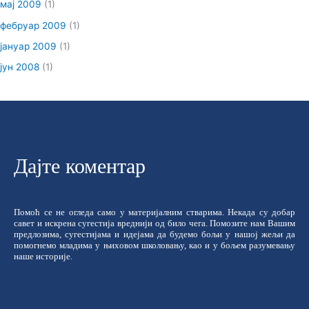
мај 2009
(1)
фебруар 2009
(1)
јануар 2009
(1)
јун 2008
(1)
Дајте коментар
Помоћ се не огледа само у материјалним стварима. Некада су добар
савет и искрена сугестија вреднији од било чега. Помозите нам Вашим
предлозима, сугестијама и идејама да будемо бољи у нашој жељи да
помогнемо младима у њиховом школовању, као и у бољем разумевању
наше историје.