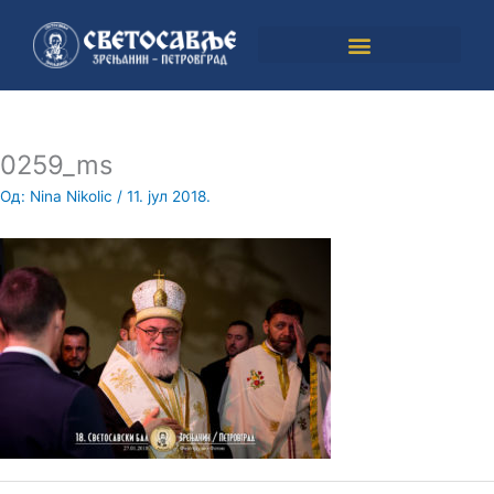
Пређи
на
садржај
0259_ms
Од:
Nina Nikolic
/
11. јул 2018.