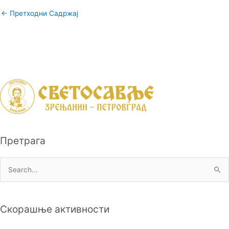
←
Претходни Садржај
Претрага
П
р
е
Скорашње активности
т
р