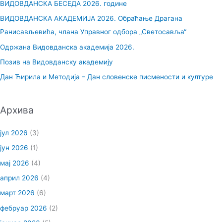
ВИДОВДАНСКА БЕСЕДА 2026. године
а
ВИДОВДАНСКА АКАДЕМИЈА 2026. Обраћање Драгана
г
Ранисављевића, члана Управног одбора „Светосавља“
а
Одржана Видовданска академија 2026.
з
Позив на Видовданску академију
а
Дан Ћирила и Методија – Дан словенске писмености и културе
:
Архива
јул 2026
(3)
јун 2026
(1)
мај 2026
(4)
април 2026
(4)
март 2026
(6)
фебруар 2026
(2)