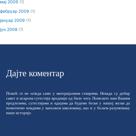
мај 2009
(1)
фебруар 2009
(1)
јануар 2009
(1)
јун 2008
(1)
Дајте коментар
Помоћ се не огледа само у материјалним стварима. Некада су добар
савет и искрена сугестија вреднији од било чега. Помозите нам Вашим
предлозима, сугестијама и идејама да будемо бољи у нашој жељи да
помогнемо младима у њиховом школовању, као и у бољем разумевању
наше историје.