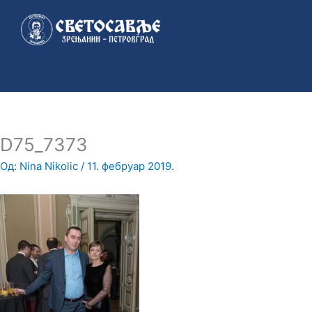
Пређи
на
садржај
D75_7373
Од:
Nina Nikolic
/
11. фебруар 2019.