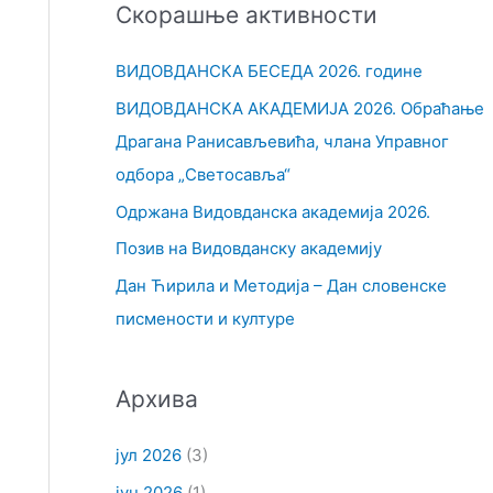
Скорашње активности
т
р
ВИДОВДАНСКА БЕСЕДА 2026. године
а
ВИДОВДАНСКА АКАДЕМИЈА 2026. Обраћање
г
Драгана Ранисављевића, члана Управног
а
одбора „Светосавља“
з
Одржана Видовданска академија 2026.
а
Позив на Видовданску академију
:
Дан Ћирила и Методија – Дан словенске
писмености и културе
Архива
јул 2026
(3)
јун 2026
(1)