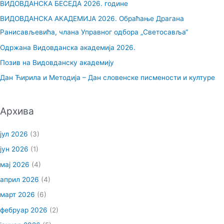
ВИДОВДАНСКА БЕСЕДА 2026. године
а
ВИДОВДАНСКА АКАДЕМИЈА 2026. Обраћање Драгана
г
Ранисављевића, члана Управног одбора „Светосавља“
а
Одржана Видовданска академија 2026.
з
Позив на Видовданску академију
а
Дан Ћирила и Методија – Дан словенске писмености и културе
:
Архива
јул 2026
(3)
јун 2026
(1)
мај 2026
(4)
април 2026
(4)
март 2026
(6)
фебруар 2026
(2)