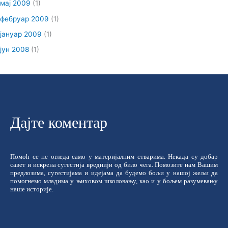
мај 2009
(1)
фебруар 2009
(1)
јануар 2009
(1)
јун 2008
(1)
Дајте коментар
Помоћ се не огледа само у материјалним стварима. Некада су добар
савет и искрена сугестија вреднији од било чега. Помозите нам Вашим
предлозима, сугестијама и идејама да будемо бољи у нашој жељи да
помогнемо младима у њиховом школовању, као и у бољем разумевању
наше историје.