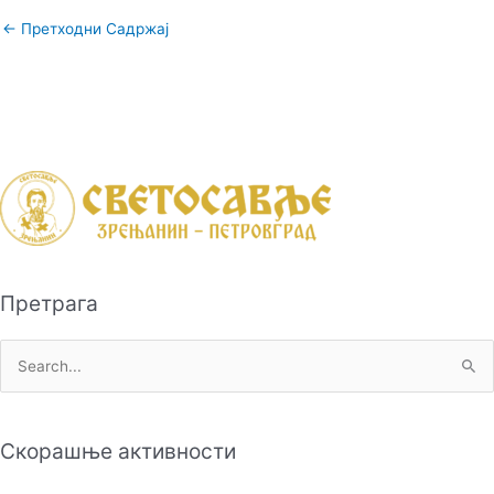
←
Претходни Садржај
Претрага
П
р
е
Скорашње активности
т
р