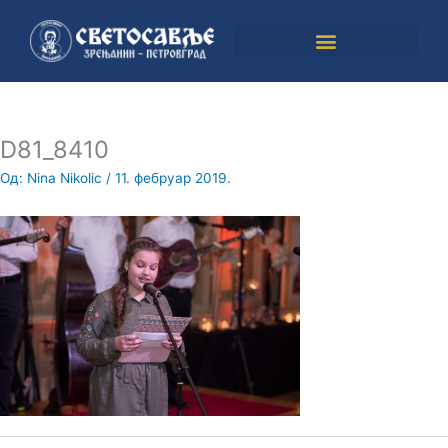
Пређи
на
садржај
D81_8410
Од:
Nina Nikolic
/
11. фебруар 2019.