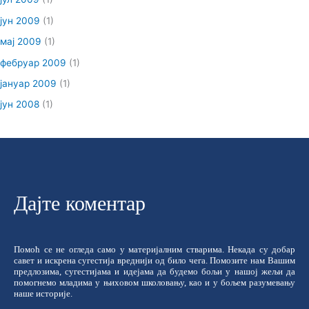
јун 2009
(1)
мај 2009
(1)
фебруар 2009
(1)
јануар 2009
(1)
јун 2008
(1)
Дајте коментар
Помоћ се не огледа само у материјалним стварима. Некада су добар
савет и искрена сугестија вреднији од било чега. Помозите нам Вашим
предлозима, сугестијама и идејама да будемо бољи у нашој жељи да
помогнемо младима у њиховом школовању, као и у бољем разумевању
наше историје.