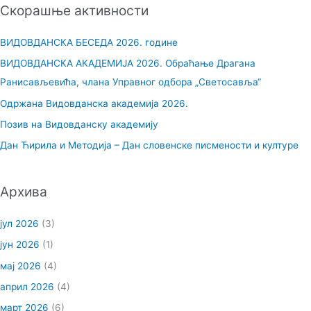
Скорашње активности
т
р
ВИДОВДАНСКА БЕСЕДА 2026. године
а
ВИДОВДАНСКА АКАДЕМИЈА 2026. Обраћање Драгана
г
Ранисављевића, члана Управног одбора „Светосавља“
а
Одржана Видовданска академија 2026.
з
Позив на Видовданску академију
а
Дан Ћирила и Методија – Дан словенске писмености и културе
:
Архива
јул 2026
(3)
јун 2026
(1)
мај 2026
(4)
април 2026
(4)
март 2026
(6)