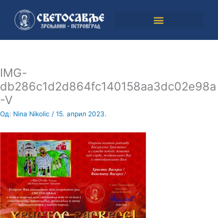
Пређи
на
садржај
IMG-
db286c1d2d864fc140158aa3dc02e98a
-V
Од:
Nina Nikolic
/
15. април 2023.