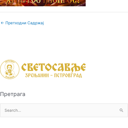
←
Претходни Садржај
Претрага
П
р
е