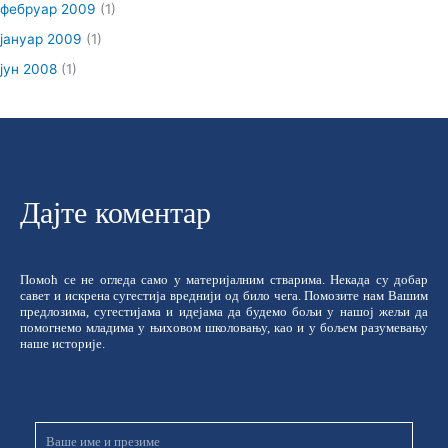
фебруар 2009
(1)
јануар 2009
(1)
јун 2008
(1)
Дајте коментар
Помоћ се не огледа само у материјалним стварима. Некада су добар
савет и искрена сугестија вреднији од било чега. Помозите нам Вашим
предлозима, сугестијама и идејама да будемо бољи у нашој жељи да
помогнемо младима у њиховом школовању, као и у бољем разумевању
наше историје.
Име