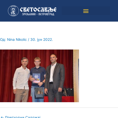
Пређи
на
садржај
Од:
Nina Nikolic
/
30. јун 2022.
←
Претходни Садржај