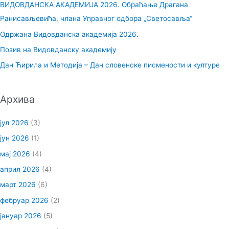
ВИДОВДАНСКА АКАДЕМИЈА 2026. Обраћање Драгана
г
Ранисављевића, члана Управног одбора „Светосавља“
а
Одржана Видовданска академија 2026.
з
Позив на Видовданску академију
а
Дан Ћирила и Методија – Дан словенске писмености и културе
:
Архива
јул 2026
(3)
јун 2026
(1)
мај 2026
(4)
април 2026
(4)
март 2026
(6)
фебруар 2026
(2)
јануар 2026
(5)