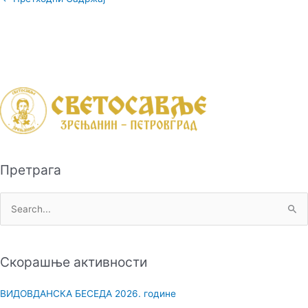
Претрага
П
р
е
Скорашње активности
т
р
ВИДОВДАНСКА БЕСЕДА 2026. године
а