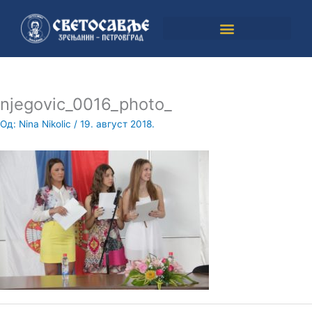
Пређи
на
садржај
njegovic_0016_photo_
Од:
Nina Nikolic
/
19. август 2018.