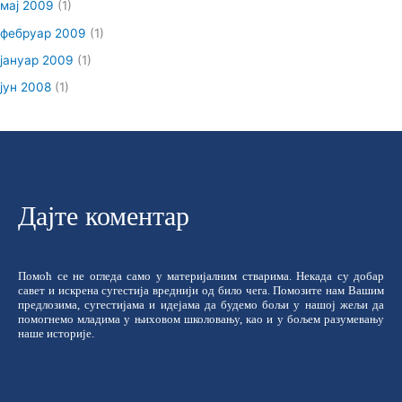
мај 2009
(1)
фебруар 2009
(1)
јануар 2009
(1)
јун 2008
(1)
Дајте коментар
Помоћ се не огледа само у материјалним стварима. Некада су добар
савет и искрена сугестија вреднији од било чега. Помозите нам Вашим
предлозима, сугестијама и идејама да будемо бољи у нашој жељи да
помогнемо младима у њиховом школовању, као и у бољем разумевању
наше историје.