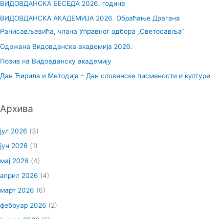
ВИДОВДАНСКА БЕСЕДА 2026. године
а
ВИДОВДАНСКА АКАДЕМИЈА 2026. Обраћање Драгана
г
Ранисављевића, члана Управног одбора „Светосавља“
а
Одржана Видовданска академија 2026.
з
Позив на Видовданску академију
а
Дан Ћирила и Методија – Дан словенске писмености и културе
:
Архива
јул 2026
(3)
јун 2026
(1)
мај 2026
(4)
април 2026
(4)
март 2026
(6)
фебруар 2026
(2)