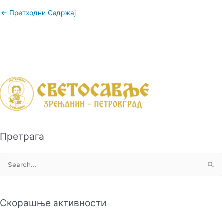
←
Претходни Садржај
Претрага
П
р
е
Скорашње активности
т
р