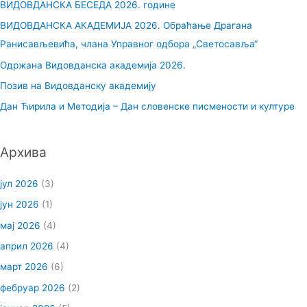
ВИДОВДАНСКА БЕСЕДА 2026. године
а
ВИДОВДАНСКА АКАДЕМИЈА 2026. Обраћање Драгана
г
Ранисављевића, члана Управног одбора „Светосавља“
а
Одржана Видовданска академија 2026.
з
Позив на Видовданску академију
а
Дан Ћирила и Методија – Дан словенске писмености и културе
:
Архива
јул 2026
(3)
јун 2026
(1)
мај 2026
(4)
април 2026
(4)
март 2026
(6)
фебруар 2026
(2)