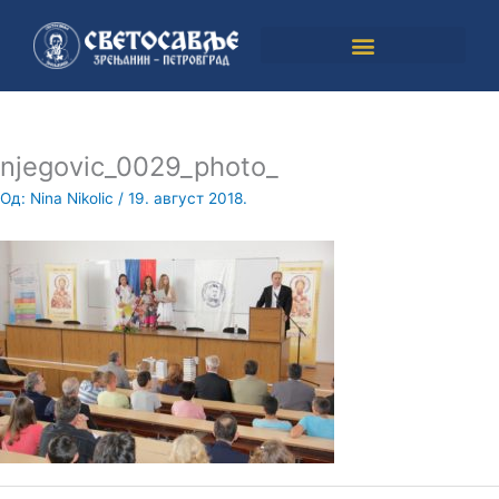
Пређи
на
садржај
njegovic_0029_photo_
Од:
Nina Nikolic
/
19. август 2018.