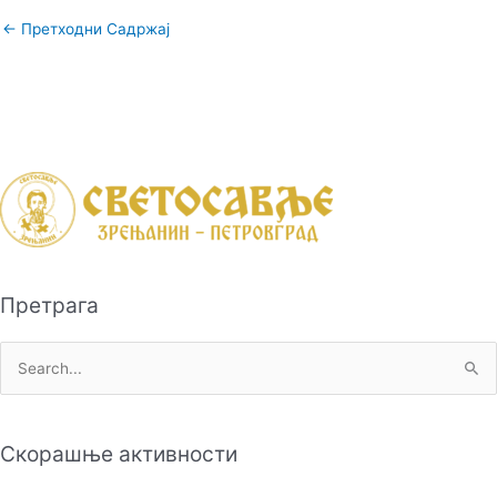
←
Претходни Садржај
Претрага
П
р
е
Скорашње активности
т
р