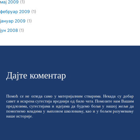
мај 2009
(1)
фебруар 2009
(1)
јануар 2009
(1)
јун 2008
(1)
Дајте коментар
Помоћ се не огледа само у материјалним стварима. Некада су добар
савет и искрена сугестија вреднији од било чега. Помозите нам Вашим
предлозима, сугестијама и идејама да будемо бољи у нашој жељи да
помогнемо младима у њиховом школовању, као и у бољем разумевању
наше историје.