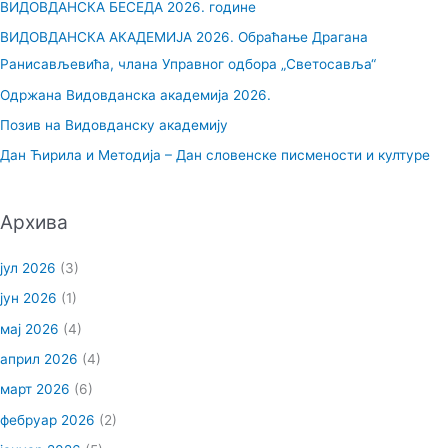
ВИДОВДАНСКА БЕСЕДА 2026. године
а
ВИДОВДАНСКА АКАДЕМИЈА 2026. Обраћање Драгана
г
Ранисављевића, члана Управног одбора „Светосавља“
а
Одржана Видовданска академија 2026.
з
Позив на Видовданску академију
а
Дан Ћирила и Методија – Дан словенске писмености и културе
:
Архива
јул 2026
(3)
јун 2026
(1)
мај 2026
(4)
април 2026
(4)
март 2026
(6)
фебруар 2026
(2)