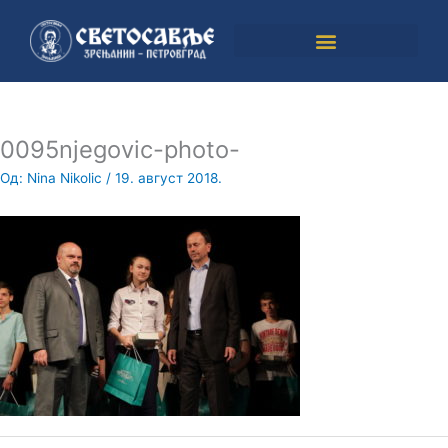
Пређи
на
садржај
0095njegovic-photo-
Од:
Nina Nikolic
/
19. август 2018.