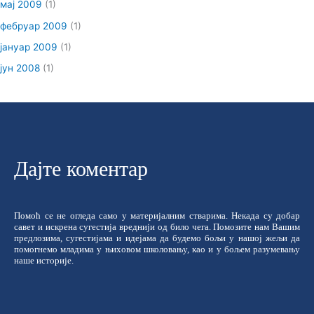
мај 2009
(1)
фебруар 2009
(1)
јануар 2009
(1)
јун 2008
(1)
Дајте коментар
Помоћ се не огледа само у материјалним стварима. Некада су добар
савет и искрена сугестија вреднији од било чега. Помозите нам Вашим
предлозима, сугестијама и идејама да будемо бољи у нашој жељи да
помогнемо младима у њиховом школовању, као и у бољем разумевању
наше историје.