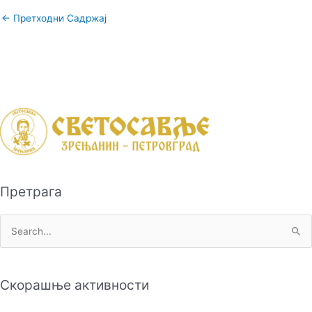
←
Претходни Садржај
Претрага
П
р
е
Скорашње активности
т
р