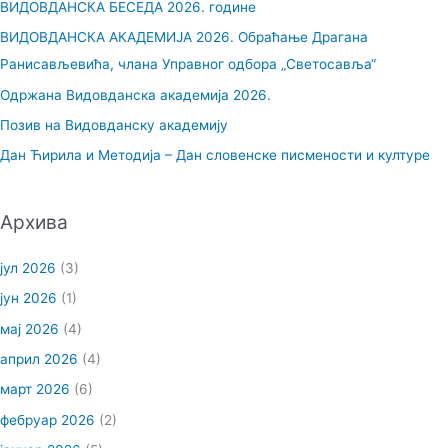
ВИДОВДАНСКА БЕСЕДА 2026. године
а
ВИДОВДАНСКА АКАДЕМИЈА 2026. Обраћање Драгана
г
Ранисављевића, члана Управног одбора „Светосавља“
а
Одржана Видовданска академија 2026.
з
Позив на Видовданску академију
а
Дан Ћирила и Методија – Дан словенске писмености и културе
:
Архива
јул 2026
(3)
јун 2026
(1)
мај 2026
(4)
април 2026
(4)
март 2026
(6)
фебруар 2026
(2)