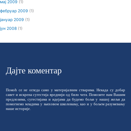
мај 2009
(1)
фебруар 2009
(1)
јануар 2009
(1)
јун 2008
(1)
Дајте коментар
Помоћ се не огледа само у материјалним стварима. Некада су добар
савет и искрена сугестија вреднији од било чега. Помозите нам Вашим
предлозима, сугестијама и идејама да будемо бољи у нашој жељи да
помогнемо младима у њиховом школовању, као и у бољем разумевању
наше историје.