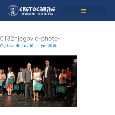
Пређи
на
садржај
0132njegovic-photo-
Од:
Nina Nikolic
/
19. август 2018.