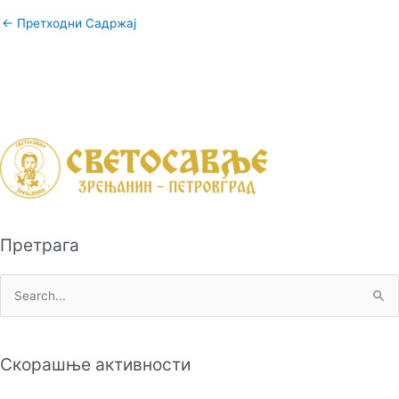
←
Претходни Садржај
Претрага
П
р
е
Скорашње активности
т
р