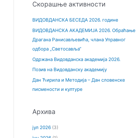
Скорашње активности
т
р
ВИДОВДАНСКА БЕСЕДА 2026. године
а
ВИДОВДАНСКА АКАДЕМИЈА 2026. Обраћање
г
Драгана Ранисављевића, члана Управног
а
одбора „Светосавља“
з
Одржана Видовданска академија 2026.
а
Позив на Видовданску академију
:
Дан Ћирила и Методија – Дан словенске
писмености и културе
Архива
јул 2026
(3)
јун 2026
(1)