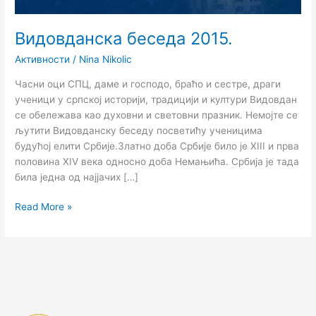
Видовданска беседа 2015.
Активности
/
Nina Nikolic
Часни оци СПЦ, даме и господо, браћо и сестре, драги
ученици у српској историји, традицији и култури Видовдан
се обележава као духовни и световни празник. Немојте се
љутити Видовданску беседу посветићу ученицима
будућој елити Србије.Златно доба Србије било је XIII и прва
половина XIV века односно доба Немањића. Србија је тада
била једна од најјачих […]
Read More »