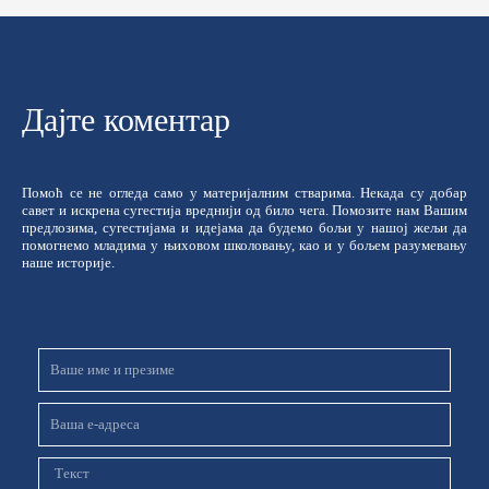
Дајте коментар
Помоћ се не огледа само у материјалним стварима. Некада су добар
савет и искрена сугестија вреднији од било чега. Помозите нам Вашим
предлозима, сугестијама и идејама да будемо бољи у нашој жељи да
помогнемо младима у њиховом школовању, као и у бољем разумевању
наше историје.
Име
и
презиме
Email
Порука