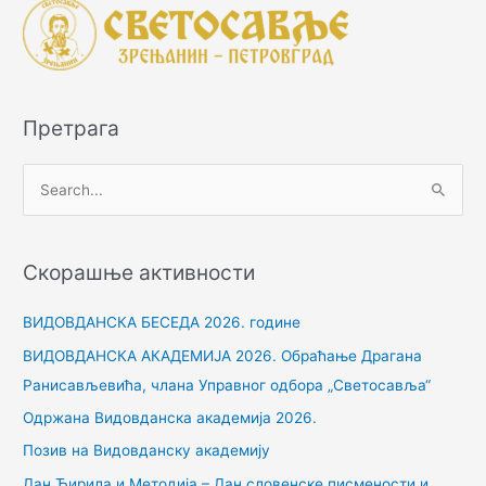
Претрага
П
р
е
Скорашње активности
т
р
ВИДОВДАНСКА БЕСЕДА 2026. године
а
ВИДОВДАНСКА АКАДЕМИЈА 2026. Обраћање Драгана
г
Ранисављевића, члана Управног одбора „Светосавља“
а
Одржана Видовданска академија 2026.
з
Позив на Видовданску академију
а
Дан Ћирила и Методија – Дан словенске писмености и