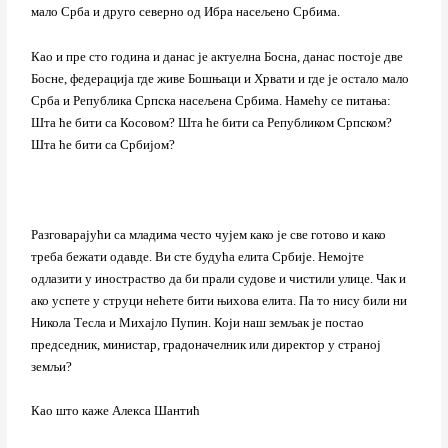
мало Срба и друго северно од Ибра насељено Србима.
Као и пре сто година и данас је актуелна Босна, данас постоје две
Босне, федерација где живе Бошњаци и Хрвати и где је остало мало
Срба и Република Српска насељена Србима. Намећу се питања:
Шта ће бити са Косовом? Шта ће бити са Републиком Српском?
Шта ће бити са Србијом?
Разговарајући са младима често чујем како је све готово и како
треба бежати одавде. Ви сте будућа елита Србије. Немојте
одлазити у иностраство да би прали судове и чистили улице. Чак и
ако успете у струци нећете бити њихова елита. Па то нису били ни
Никола Тесла и Михајло Пупин. Који наш земљак је постао
председник, министар, градоначелник или директор у страној
земљи?
Као што каже Алекса Шантић