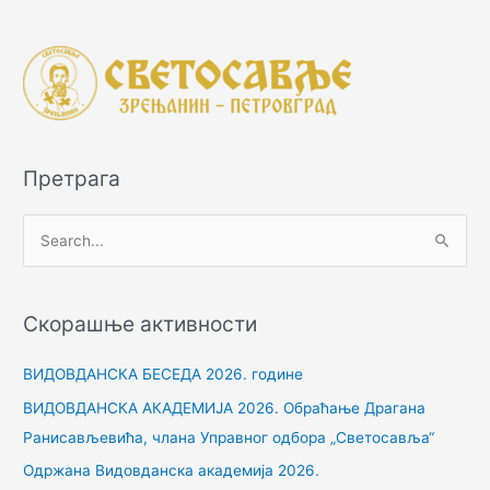
Претрага
П
р
е
Скорашње активности
т
р
ВИДОВДАНСКА БЕСЕДА 2026. године
а
ВИДОВДАНСКА АКАДЕМИЈА 2026. Обраћање Драгана
г
Ранисављевића, члана Управног одбора „Светосавља“
а
Одржана Видовданска академија 2026.
з