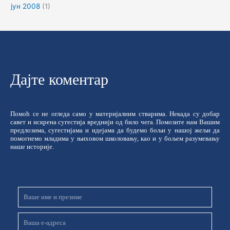
јун 2008
(1)
Дајте коментар
Помоћ се не огледа само у материјалним стварима. Некада су добар
савет и искрена сугестија вреднији од било чега. Помозите нам Вашим
предлозима, сугестијама и идејама да будемо бољи у нашој жељи да
помогнемо младима у њиховом школовању, као и у бољем разумевању
наше историје.
Име
и
презиме
Email