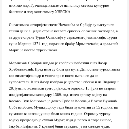
њих као нпр. Грачаница налазе се на попису светске културне
баштине и под заштитом су УНЕСКА.
Силаском са историјске сцене Намањића за Србију су наступили
тешки дани. С једне стране неслога српских обласних господара, а
са друге стране Турци Османлије у страховитој експанзији. Турци
су на Марици 1371. год. поразили браћу Мрњавчевиће, а краљевић
Марко је постао турски вазал.
Моравском Србијом владао је храбри и побожни кназ Лазар
Хребељановић. Пред њим су била два пута. Да постане турски вазал
као византијски цар и многи пре и после њега или да се
супротстави. Кнез Лазар изабрао је царство небеско и на Видовдан
28. јуна по новом или грегоријанском односно 15. јуна по старом
или јулијанском календару 1389. год. извео српску војску на
Косово. Вук Бранковић је довео Србе са Косова, а Влатко Вуковић
Србе из Босне. Мушкарци су тада били пунолетни са 15 година, па
су многи косовски јунаци били ваших година. Огромну турску
војску предводио је султан Мурат, који је повео и своје синове,
Јакуба и Бајазита. У крвавој бици страдало је на хиљаде људи.