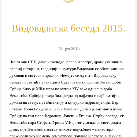
Видовданска беседа 2015.
29. јун 2015.
Часни оци СПЦ, даме и господо, браћо и сестре, драги ученици у
српској историји, традицији и култури Видовдан се обележава као
духовни и световни празник. Немојте се љутити Видовданску
беседу посветићу ученицима будућој елити Србије.Златно доба
Србије било је XIII и прва половина XIV века односно доба
Немањића. Србија је тада била једна од најјачих и најбогатијих
држава на свету, а уз Византију и културно најразвијенија. Цар
Стефан Урош IV Душан Силни Немањић донео је законик и извео
Србију на три мора Јадранско, Јонско и Егејско. Смрћу последњег
Немањића цара Стефана Уроша V Нејаког угасила се светородна
династија Немањића, али су њихове задужбине – манастири
преживели зуб времена, земљотресе, поплаве и ратове, а неки од