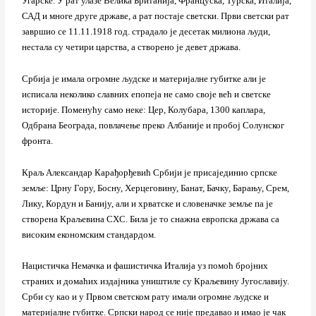
Угарске. У рат улазе Велика Британија, Француска, Турска, Италија,
САД и многе друге државе, а рат постаје светски. Први светски рат
завршио се 11.11.1918 год. страдало је десетак милиона људи,
нестала су четири царства, а створено је девет држава.
Србија је имала огромне људске и материјалне губитке али је
исписала неколико славних епопеја не само своје већ и светске
историје. Поменућу само неке: Цер, Колубара, 1300 каплара,
Одбрана Београда, повлачење преко Албаније и пробој Солунског
фронта.
Краљ Александар Карађорђевић Србији је присајединио српске
земље: Црну Гору, Босну, Херцеговину, Банат, Бачку, Барању, Срем,
Лику, Кордун и Банију, али и хрватске и словеначке земље па је
створена Краљевина СХС. Била је то снажна европска држава са
високим економским стандардом.
Нацистичка Немачка и фашистичка Италија уз помоћ бројних
страних и домаћих издајника уништиле су Краљевину Југославију.
Срби су као и у Првом светском рату имали огромне људске и
материјалне губитке. Српски народ се није предавао и имао је чак