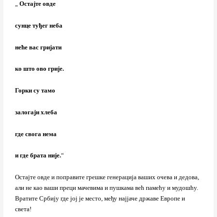
„
Остајте овде
сунце туђег неба
неће вас гријати
ко што ово грије.
Горки су тамо
залогаји хлеба
где свога нема
и где брата није.
“
Остајте овде и поправите грешке генерација ваших очева и дедова,
али не као ваши преци мачевима и пушкама већ памећу и мудошћу.
Вратите Србију где јој је место, међу најјаче државе Европе и
света!