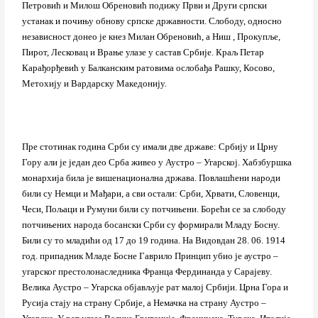
Петровић и Милош Обреновић подижу Први и Други српски
устанак и почињу обнову српске државности. Слободу, односно
независност донео је кнез Милан Обреновић, а Ниш , Прокупље,
Пирот, Лесковац и Врање улазе у састав Србије. Краљ Петар
Карађорђевић у Балканским ратовима ослобађа Рашку, Косово,
Метохију и Вардарску Македонију.
Пре стотинак година Срби су имали две државе: Србију и Црну
Гору али је један део Срба живео у Аустро – Угарској. Хабзбуршка
монархија била је вишенационална држава. Повлашћени народи
били су Немци и Мађари, а сви остали: Срби, Хрвати, Словенци,
Чеси, Пољаци и Румуни били су потчињени. Борећи се за слободу
потчињених народа босански Срби су формирали Младу Босну.
Били су то младићи од 17 до 19 година. На Видовдан 28. 06. 1914
год. припадник Младе Босне Гаврило Принцип убио је аустро –
угарског престолонаследника Франца Фердинанда у Сарајеву.
Велика Аустро – Угарска објављује рат малој Србији. Црна Гора и
Русија стају на страну Србије, а Немачка на страну Аустро –