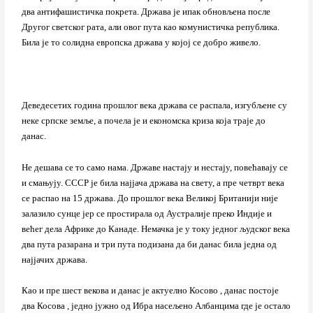
два антифашистичка покрета. Држава је ипак обновљена после
Другог светског рата, али овог пута као комунистичка република.
Била је то солидна европска држава у којој се добро живело.
Деведесетих година прошлог века држава се распала, изгубљене су
неке српске земље, а почела је и економска криза која траје до
данас.
Не дешава се то само нама. Државе настају и нестају, повећавају се
и смањују. СССР је била најјача држава на свету, а пре четврт века
се распао на 15 држава. До прошлог века Великој Британији није
залазило сунце јер се простирала од Аустралије преко Индије и
већег дела Африке до Канаде. Немачка је у току једног људског века
два пута разарана и три пута подизана да би данас била једна од
најјачих држава.
Као и пре шест векова и данас је актуелно Косово , данас постоје
два Косова , једно јужно од Ибра насељено Албанцима где је остало