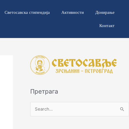
Светосавска стипендија
Активности
Донирање
Контакт
Претрага
П
р
е