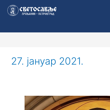
Пређи
на
садржај
27. јануар 2021.
Организација
СВЕТОСАВЉЕ