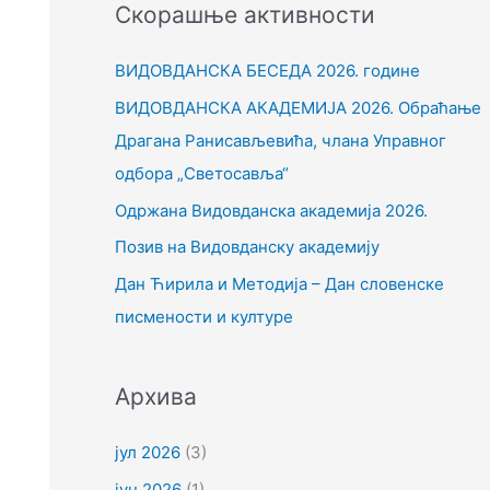
Скорашње активности
т
р
ВИДОВДАНСКА БЕСЕДА 2026. године
а
ВИДОВДАНСКА АКАДЕМИЈА 2026. Обраћање
г
Драгана Ранисављевића, члана Управног
а
одбора „Светосавља“
з
Одржана Видовданска академија 2026.
а
Позив на Видовданску академију
:
Дан Ћирила и Методија – Дан словенске
писмености и културе
Архива
јул 2026
(3)
јун 2026
(1)