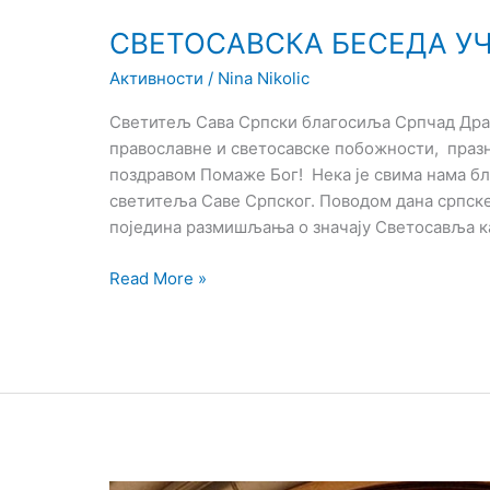
СВЕТОСАВСКА БЕСЕДА У
Активности
/
Nina Nikolic
Светитељ Сава Српски благосиља Српчад Драг
православне и светосавске побожности, праз
поздравом Помаже Бог! Нека је свима нама бл
светитеља Саве Српског. Поводом дана српске
поједина размишљања о значају Светосавља к
Read More »