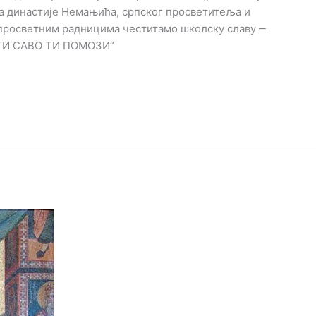
а династије Немањића, српског просветитеља и
 просветним радницима честитамо школску славу ‒
ЕТИ САВО ТИ ПОМОЗИ“