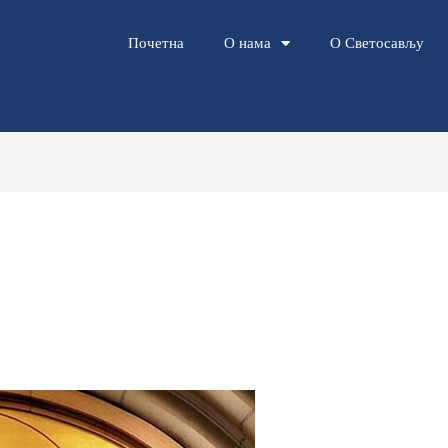
Почетна
О нама
О Светосављу