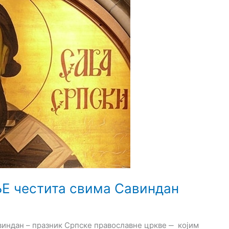
Е честита свима Савиндан
ндан – празник Српске православне цркве ‒ којим