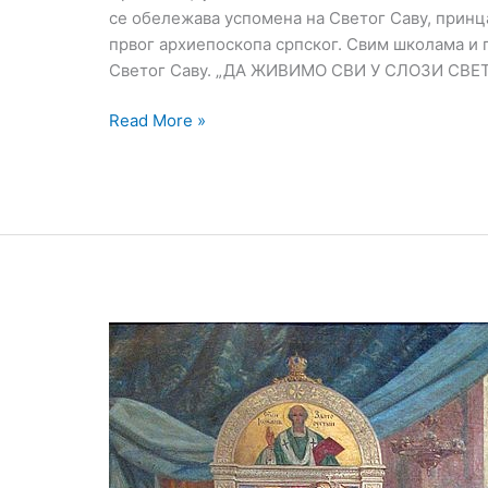
се обележава успомена на Светог Саву, принц
првог архиепоскопа српског. Свим школама и
Светог Саву. „ДА ЖИВИМО СВИ У СЛОЗИ СВ
Read More »
СВЕТОСАВСКА
БЕСЕДА
УЧЕНИЦИМА
СРПСКИХ
ШКОЛА