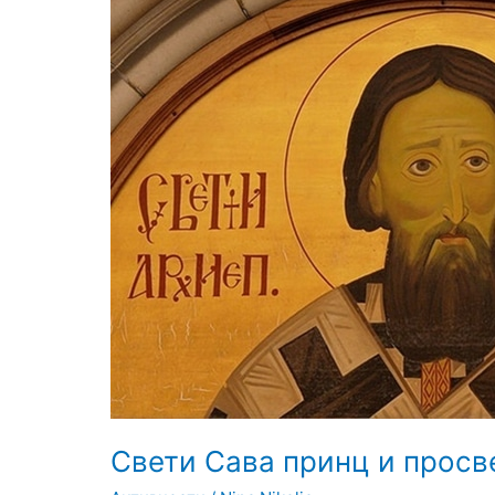
Свети
Сава
принц
и
просветитељ
Свети Сава принц и прос