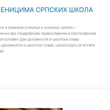
ЧЕНИЦИМА СРПСКИХ ШКОЛА
и и уважени ученици и ученице српско –
нично вас поздрављам православним и светосавским
агословен Дан духовности и школска слава
 духовности и школске славе, целисходно је истаћи
ао