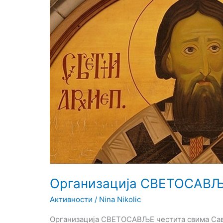
честита
свима
Савиндан
Организација СВЕТОСАВЉ
Активности
/
Nina Nikolic
Организација СВЕТОСАВЉЕ честита свима Сави