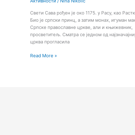
Активности
/
Nina Nikolic
Свети Сава рођен је око 1175. у Расу, као Ра
Био је српски принц, а затим монах, игуман 
Српске православне цркве, али и књижевник, 
просветитељ. Сматра се једном од најзначајни
црква прогласила
Read More »