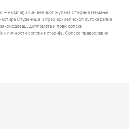
стко ‒ најмлађи син великог жупана Стефана Немање.
манастира Студенице и први архиепископ аутокефалне
законодавац, дипломата и први српски
јих личности српске историје. Српска православна