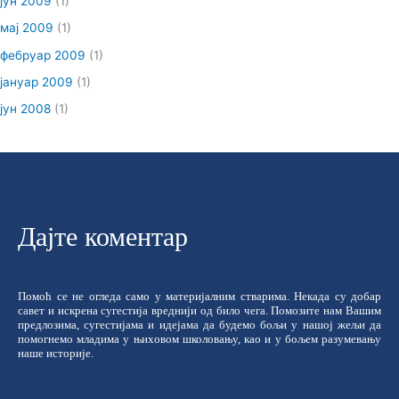
јун 2009
(1)
мај 2009
(1)
фебруар 2009
(1)
јануар 2009
(1)
јун 2008
(1)
Дајте коментар
Помоћ се не огледа само у материјалним стварима. Некада су добар
савет и искрена сугестија вреднији од било чега. Помозите нам Вашим
предлозима, сугестијама и идејама да будемо бољи у нашој жељи да
помогнемо младима у њиховом школовању, као и у бољем разумевању
наше историје.