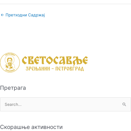
←
Претходни Садржај
Претрага
П
р
е
Скорашње активности
т