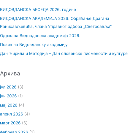
р
ВИДОВДАНСКА БЕСЕДА 2026. године
а
ВИДОВДАНСКА АКАДЕМИЈА 2026. Обраћање Драгана
г
Ранисављевића, члана Управног одбора „Светосавља“
а
Одржана Видовданска академија 2026.
з
Позив на Видовданску академију
а
Дан Ћирила и Методија – Дан словенске писмености и културе
:
Архива
јул 2026
(3)
јун 2026
(1)
мај 2026
(4)
април 2026
(4)
март 2026
(6)
фебруар 2026
(2)