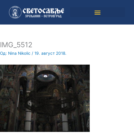
Пређи
на
садржај
IMG_5512
Од:
Nina Nikolic
/
19. август 2018.