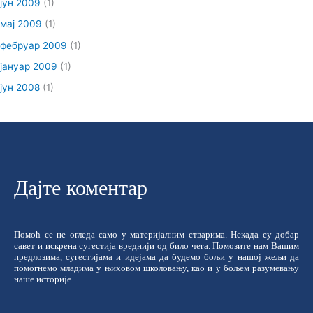
јун 2009
(1)
мај 2009
(1)
фебруар 2009
(1)
јануар 2009
(1)
јун 2008
(1)
Дајте коментар
Помоћ се не огледа само у материјалним стварима. Некада су добар
савет и искрена сугестија вреднији од било чега. Помозите нам Вашим
предлозима, сугестијама и идејама да будемо бољи у нашој жељи да
помогнемо младима у њиховом школовању, као и у бољем разумевању
наше историје.