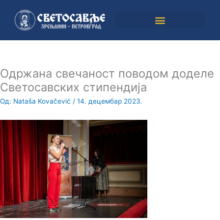
Пређи
на
садржај
Одржана свечаност поводом доделе
Светосавских стипендија
Од:
Nataša Kovačević
/
14. децембар 2023.