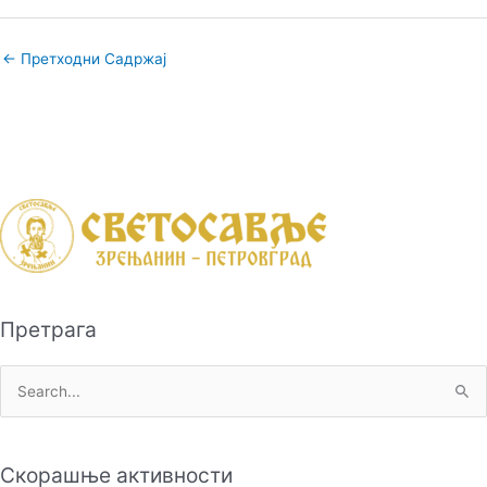
←
Претходни Садржај
Претрага
П
р
е
Скорашње активности
т