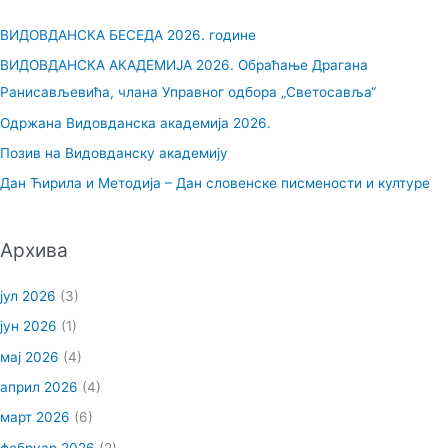
р
ВИДОВДАНСКА БЕСЕДА 2026. године
а
ВИДОВДАНСКА АКАДЕМИЈА 2026. Обраћање Драгана
г
Ранисављевића, члана Управног одбора „Светосавља“
а
Одржана Видовданска академија 2026.
з
Позив на Видовданску академију
а
Дан Ћирила и Методија – Дан словенске писмености и културе
:
Архива
јул 2026
(3)
јун 2026
(1)
мај 2026
(4)
април 2026
(4)
март 2026
(6)
фебруар 2026
(2)