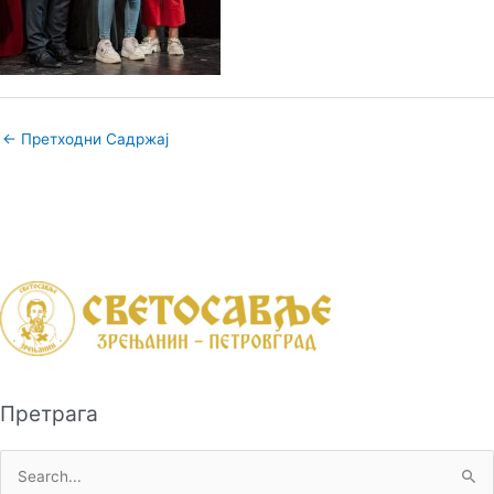
←
Претходни Садржај
Претрага
П