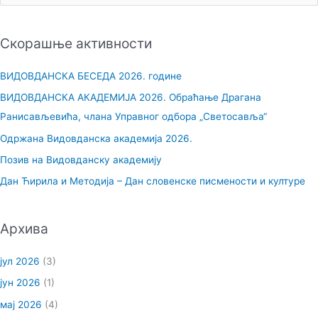
р
е
Скорашње активности
т
р
ВИДОВДАНСКА БЕСЕДА 2026. године
а
ВИДОВДАНСКА АКАДЕМИЈА 2026. Обраћање Драгана
г
Ранисављевића, члана Управног одбора „Светосавља“
а
Одржана Видовданска академија 2026.
з
Позив на Видовданску академију
а
Дан Ћирила и Методија – Дан словенске писмености и културе
:
Архива
јул 2026
(3)
јун 2026
(1)
мај 2026
(4)