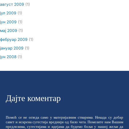
август 2009
(1)
јул 2009
(1)
јун 2009
(1)
мај 2009
(1)
фебруар 2009
(1)
јануар 2009
(1)
јун 2008
(1)
Дајте коментар
Помоћ се не огледа само у материјалним стварима. Некада су добар
савет и искрена сугестија вреднији од било чега. Помозите нам Вашим
предлозима, сугестијама и идејама да будемо бољи у нашој жељи да