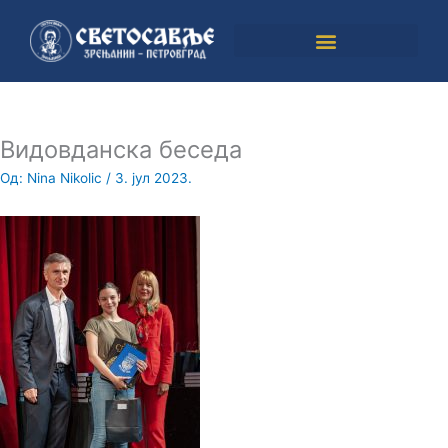
Пређи
на
садржај
Видовданска беседа
Од:
Nina Nikolic
/
3. јул 2023.