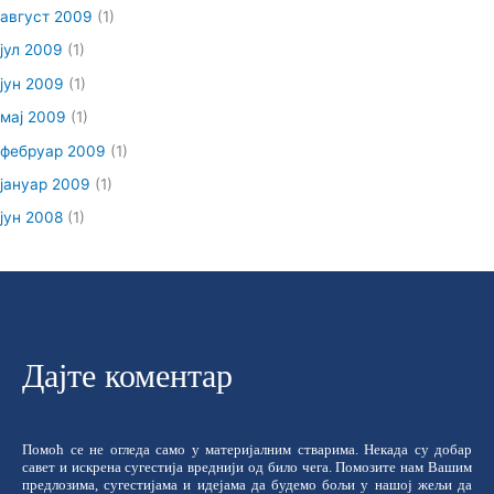
август 2009
(1)
јул 2009
(1)
јун 2009
(1)
мај 2009
(1)
фебруар 2009
(1)
јануар 2009
(1)
јун 2008
(1)
Дајте коментар
Помоћ се не огледа само у материјалним стварима. Некада су добар
савет и искрена сугестија вреднији од било чега. Помозите нам Вашим
предлозима, сугестијама и идејама да будемо бољи у нашој жељи да