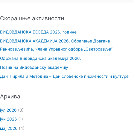
р
е
Скорашње активности
т
р
ВИДОВДАНСКА БЕСЕДА 2026. године
а
ВИДОВДАНСКА АКАДЕМИЈА 2026. Обраћање Драгана
г
Ранисављевића, члана Управног одбора „Светосавља“
а
Одржана Видовданска академија 2026.
з
Позив на Видовданску академију
а
Дан Ћирила и Методија – Дан словенске писмености и културе
:
Архива
јул 2026
(3)
јун 2026
(1)
мај 2026
(4)