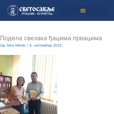
Пређи
на
садржај
Подела свезака ђацима првацима
Од:
Nina Nikolic
/
4. септембар 2023.