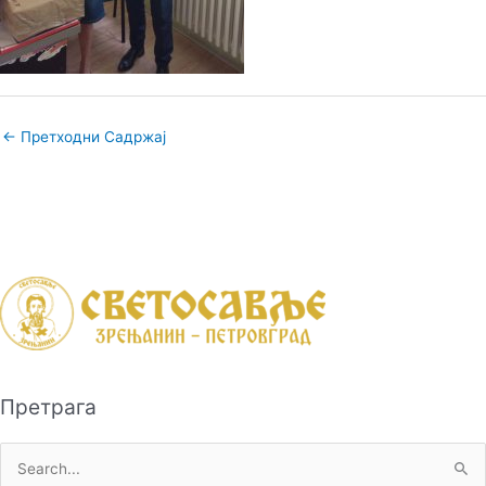
←
Претходни Садржај
Претрага
П