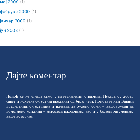
мај 2009
(1)
фебруар 2009
(1)
јануар 2009
(1)
јун 2008
(1)
Дајте коментар
Помоћ се не огледа само у материјалним стварима. Некада су добар
савет и искрена сугестија вреднији од било чега. Помозите нам Вашим
предлозима, сугестијама и идејама да будемо бољи у нашој жељи да
помогнемо младима у њиховом школовању, као и у бољем разумевању
наше историје.