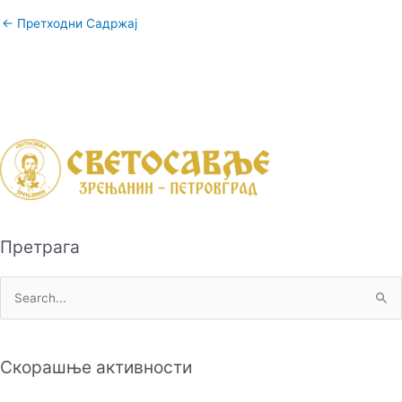
←
Претходни Садржај
Претрага
П
р
е
Скорашње активности
т
р