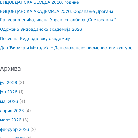
ВИДОВДАНСКА БЕСЕДА 2026. године
а
ВИДОВДАНСКА АКАДЕМИЈА 2026. Обраћање Драгана
г
Ранисављевића, члана Управног одбора „Светосавља“
а
Одржана Видовданска академија 2026.
з
Позив на Видовданску академију
а
Дан Ћирила и Методија – Дан словенске писмености и културе
:
Архива
јул 2026
(3)
јун 2026
(1)
мај 2026
(4)
април 2026
(4)
март 2026
(6)
фебруар 2026
(2)