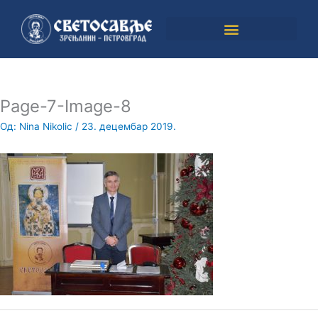
Пређи
на
садржај
Page-7-Image-8
Од:
Nina Nikolic
/
23. децембар 2019.