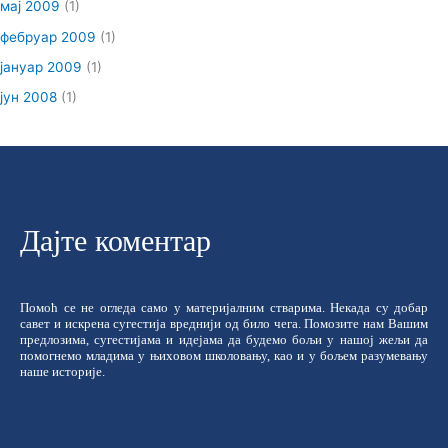
мај 2009
(1)
фебруар 2009
(1)
јануар 2009
(1)
јун 2008
(1)
Дајте коментар
Помоћ се не огледа само у материјалним стварима. Некада су добар
савет и искрена сугестија вреднији од било чега. Помозите нам Вашим
предлозима, сугестијама и идејама да будемо бољи у нашој жељи да
помогнемо младима у њиховом школовању, као и у бољем разумевању
наше историје.