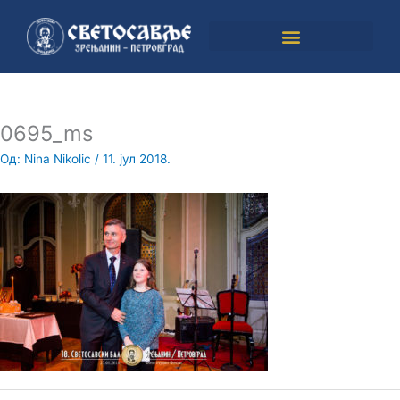
Пређи
на
садржај
0695_ms
Од:
Nina Nikolic
/
11. јул 2018.