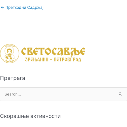
←
Претходни Садржај
Претрага
П
р
е
Скорашње активности
т
р