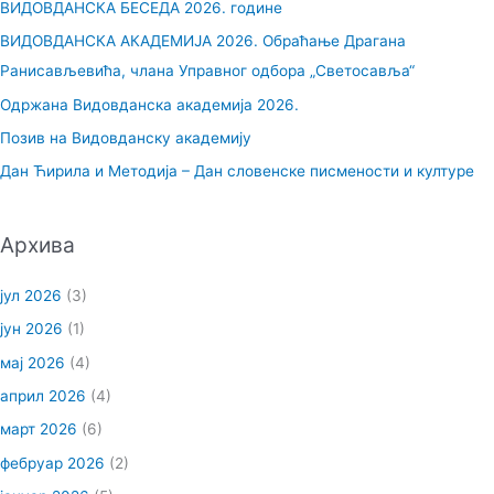
ВИДОВДАНСКА БЕСЕДА 2026. године
а
ВИДОВДАНСКА АКАДЕМИЈА 2026. Обраћање Драгана
г
Ранисављевића, члана Управног одбора „Светосавља“
а
Одржана Видовданска академија 2026.
з
Позив на Видовданску академију
а
Дан Ћирила и Методија – Дан словенске писмености и културе
:
Архива
јул 2026
(3)
јун 2026
(1)
мај 2026
(4)
април 2026
(4)
март 2026
(6)
фебруар 2026
(2)