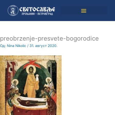
Пређи
на
садржај
preobrzenje-presvete-bogorodice
Од:
Nina Nikolic
/
31. август 2020.