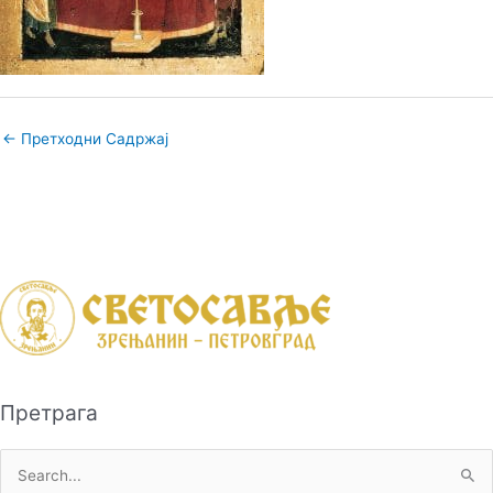
←
Претходни Садржај
Претрага
П