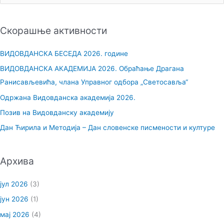
р
е
Скорашње активности
т
р
ВИДОВДАНСКА БЕСЕДА 2026. године
а
ВИДОВДАНСКА АКАДЕМИЈА 2026. Обраћање Драгана
г
Ранисављевића, члана Управног одбора „Светосавља“
а
Одржана Видовданска академија 2026.
з
Позив на Видовданску академију
а
Дан Ћирила и Методија – Дан словенске писмености и културе
:
Архива
јул 2026
(3)
јун 2026
(1)
мај 2026
(4)