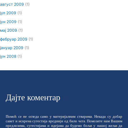
август 2009
(1)
јул 2009
(1)
јун 2009
(1)
мај 2009
(1)
фебруар 2009
(1)
јануар 2009
(1)
јун 2008
(1)
Дајте коментар
Помоћ се не огледа само у материјалним стварима. Некада су добар
савет и искрена сугестија вреднији од било чега. Помозите нам Вашим
предлозима, сугестијама и идејама да будемо бољи у нашој жељи да