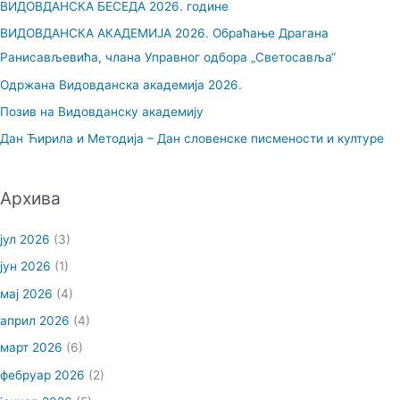
ВИДОВДАНСКА БЕСЕДА 2026. године
а
ВИДОВДАНСКА АКАДЕМИЈА 2026. Обраћање Драгана
г
Ранисављевића, члана Управног одбора „Светосавља“
а
Одржана Видовданска академија 2026.
з
Позив на Видовданску академију
а
Дан Ћирила и Методија – Дан словенске писмености и културе
:
Архива
јул 2026
(3)
јун 2026
(1)
мај 2026
(4)
април 2026
(4)
март 2026
(6)
фебруар 2026
(2)