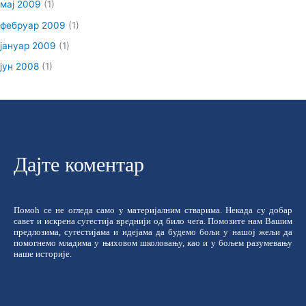
мај 2009
(1)
фебруар 2009
(1)
јануар 2009
(1)
јун 2008
(1)
Дајте коментар
Помоћ се не огледа само у материјалним стварима. Некада су добар
савет и искрена сугестија вреднији од било чега. Помозите нам Вашим
предлозима, сугестијама и идејама да будемо бољи у нашој жељи да
помогнемо младима у њиховом школовању, као и у бољем разумевању
наше историје.