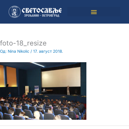
Пређи
на
садржај
foto-18_resize
Од:
Nina Nikolic
/
17. август 2018.