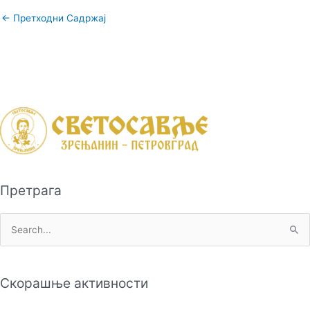
←
Претходни Садржај
Претрага
П
р
е
Скорашње активности
т
р